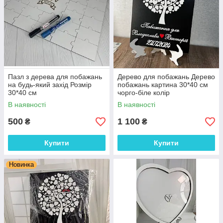
Пазл з дерева для побажань
Дерево для побажань Дерево
на будь-який захід Розмір
побажань картина 30*40 см
30*40 см
чорго-біле колір
В наявності
В наявності
500
1 100
₴
₴
Купити
Купити
Новинка