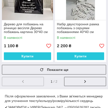
Дерево для побажань на
Набір двухстороння рамка
річницю весілля Дерево
побажань з серцями
побажань картина 30*40 см
побажаннями 40*40 см
чорно-біле колір
В наявності
В наявності
1 100
2 200
₴
₴
Купити
Купити
Показати ще
1
/ 2
Після оформлення замовлення, з Вами зв'яжеться менеджер
для уточнення тексту/кольору/розміру/кількості сердець
✔ЗАМОВИТИ у VIBER/Telegram 24|7 →(050)5626282 тисніть