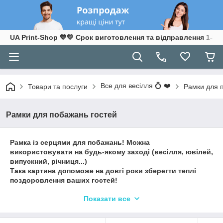
UA Print-Shop ​💙💛 Срок виготовлення та відправлення 1-3 р
Все для весілля 💍 ❤️
Товари та послуги
Рамки для 
Рамки для побажань гостей
Рамка із серцями для побажань! Можна
використовувати на будь-якому заході (весілля, ювілей,
випускний, річниця...)
Така картина допоможе на довгі роки зберегти теплі
поздоровлення ваших гостей!
Серця відмінно підходять для весільної урочистості.
Показати все
Для випускних-зірочки чи метелики....
Залишати написи можна маркером, фломастером
ручкою чи олівцем!