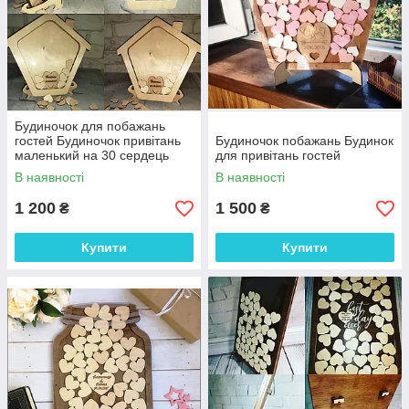
Будиночок для побажань
гостей Будиночок привітань
Будиночок побажань Будинок
маленький на 30 сердець
для привітань гостей
В наявності
В наявності
1 200
1 500
₴
₴
Купити
Купити