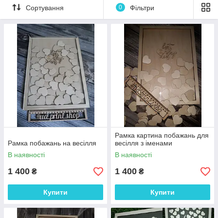
Сортування
0
Фільтри
Весільне дерево побажань – це дуже цікава та
незвичайна альтернатива стандартної книги побажань.
Гості залишають свої відбитки пальців або пишуть
слова побажань, створюючи таким чином унікальну
картину на довгу пам'ять про важливий день та дорогих
гостей!
✔ЗАМОВИТИ у VIBER/Telegram 24|7 →(050)5626282 тисніть
для швидкої відповіді
https://mssg.me/podarynku_ukraine
На сайті відображається ціна за виріб, який зображено на
головному фото. При внесенні змін за розміром, дизайном та
фарбуванням, кінцева вартість може відрізнятися від
зазначеної.
Рамка картина побажань для
➖➖➖➖➖➖➖➖➖➖➖
Рамка побажань на весілля
весілля з іменами
Кожного дня Новинки наших товарів можна побачити в
В наявності
В наявності
інстаграм
h
ttps://www.instagram.com/podarynku_ukraine/
1 400
1 400
₴
₴
Купити
Купити