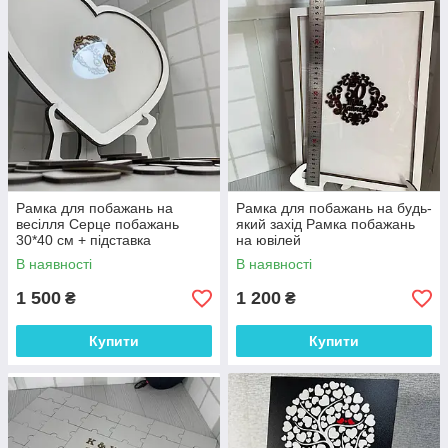
Рамка для побажань на
Рамка для побажань на будь-
весілля Серце побажань
який захід Рамка побажань
30*40 см + підставка
на ювілей
В наявності
В наявності
1 500
1 200
₴
₴
Купити
Купити