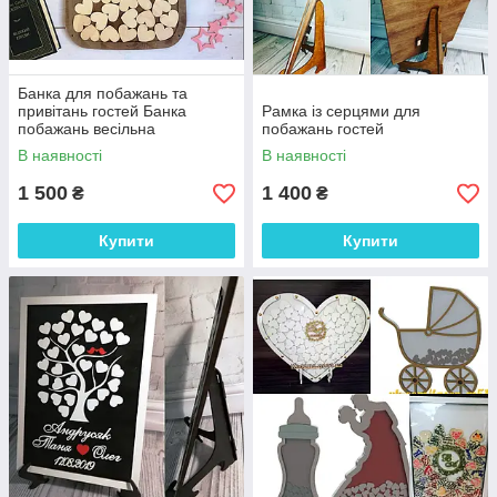
Банка для побажань та
привітань гостей Банка
Рамка із серцями для
побажань весільна
побажань гостей
В наявності
В наявності
1 500
1 400
₴
₴
Купити
Купити