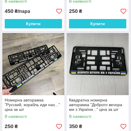
В наявності
В наявності
450
250
₴/пара
₴
Купити
Купити
Номерна авторамка
Квадратна номерна
"Русский, корабль иди нах..."
авторамка "Доброго вечора
ціна за шт
ми з України..." ціна за шт
В наявності
В наявності
250
350
₴
₴