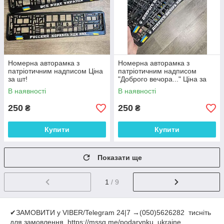
Номерна авторамка з
Номерна авторамка з
патріотичним надписом Ціна
патріотичним надписом
за шт!
"Доброго вечора..." Ціна за
шт!
В наявності
В наявності
250
250
₴
₴
Купити
Купити
Показати ще
1
/ 9
✔ЗАМОВИТИ у VIBER/Telegram 24|7 →(050)5626282 тисніть
для замовлення https://mssg.me/podarynku_ukraine