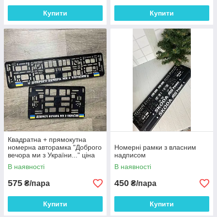
Купити
Купити
Квадратна + прямокутна
номерна авторамка "Доброго
Номерні рамки з власним
вечора ми з України..." ціна
надписом
за пару
В наявності
В наявності
575
450
₴/пара
₴/пара
Купити
Купити