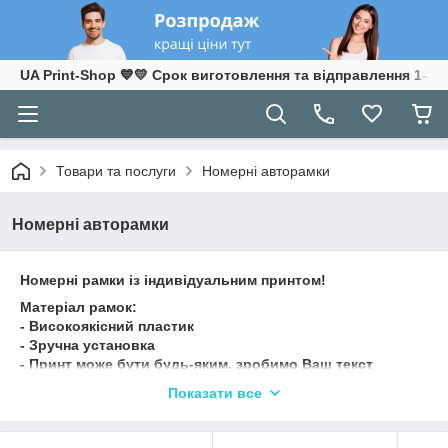
UA Print-Shop ​💙💛 Срок виготовлення та відправлення 1-3 р
Товари та послуги
Номерні авторамки
Номерні авторамки
Номерні рамки із індивідуальним принтом!
Матеріал рамок:
- Високоякісний пластик
- Зручна установка
- Принт може бути будь-яким, зробимо Ваш текст
✔ЗАМОВИТИ у VIBER/Telegram 24|7 →(050)5626282 тисніть
Показати все
для замовлення
https://mssg.me/podarynku_ukraine
➖➖➖➖➖➖➖➖➖➖➖