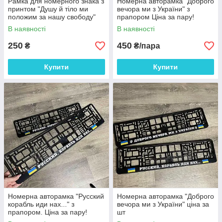
Рамка для номерного знака з
Номерна авторамка "Доброго
принтом "Душу й тіло ми
вечора ми з України" з
положим за нашу свободу"
прапором Ціна за пару!
Цена за шт
В наявності
В наявності
250
450
₴
₴/пара
Купити
Купити
Номерна авторамка "Русский
Номерна авторамка "Доброго
корабль иди нах..." з
вечора ми з України" ціна за
прапором. Ціна за пару!
шт