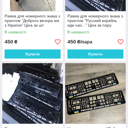
Рамка для номерного знака з
Рамка для номерного знака з
принтом "Доброго вечора ми
принтом "Русский корабль
з України" Ціна за шт
иди нах..." Ціна за пару
Голографік
В наявності
В наявності
450
450
₴
₴/пара
Купити
Купити