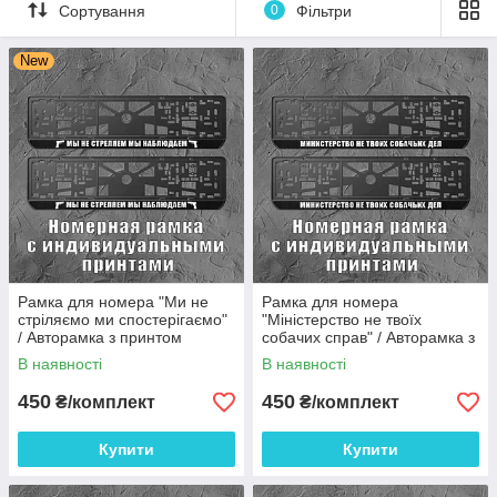
Кожного дня Новинки наших товарів можна побачити в
Сортування
0
Фільтри
інстаграм
h
ttps://www.instagram.com/podarynku_ukraine/
New
Рамка для номера "Ми не
Рамка для номера
стріляємо ми спостерігаємо"
"Міністерство не твоїх
/ Авторамка з принтом
собачих справ" / Авторамка з
принтом
В наявності
В наявності
450
450
₴/комплект
₴/комплект
Купити
Купити