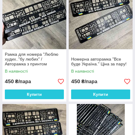
Рамка для номера "Люблю
худих.."бу любих" /
Номерна авторамка "Все
Авторамка з принтом
буде Україна." Ціна за пару!
В наявності
В наявності
450
450
₴/пара
₴/пара
Купити
Купити