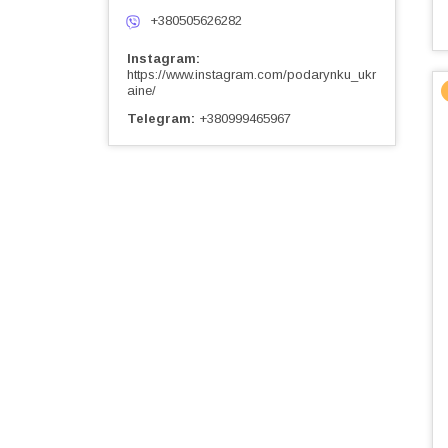
+380505626282
Instagram
https://www.instagram.com/podarynku_ukr
aine/
Telegram
+380999465967