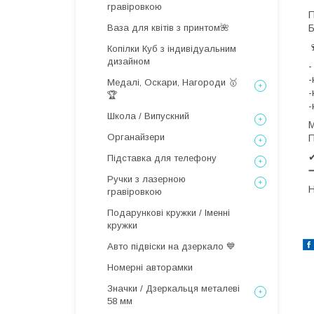
гравіровкою
П
Ваза для квітів з принтом🌺

Копілки Куб з індивідуальним
дизайном
-
-
Медалі, Оскари, Нагороди 🥇
-
🏆
-
Школа / Випускний
М
Органайзери
П
✔
Підставка для телефону
Ручки з лазерною
Н
гравіровкою
Подарункові кружки / Іменні
кружки
Авто підвіски на дзеркало 💙
Номерні авторамки
Значки / Дзеркальця металеві
58 мм