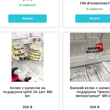
740 ₴/комплект
В наявності
В наявності
Купити
Купити
Келих з написом на
Винний келих з напис
подарунок ЦІНА ЗА 1шт 465
подарунок "Шале
мл
імператриця" 465 
350 ₴
350 ₴