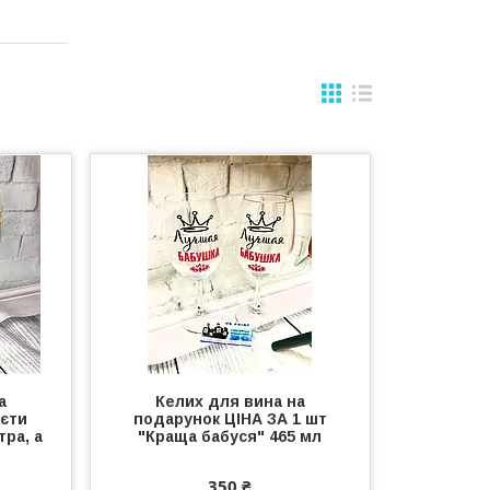
а
Келих для вина на
уєти
подарунок ЦІНА ЗА 1 шт
тра, а
"Краща бабуся" 465 мл
350 ₴