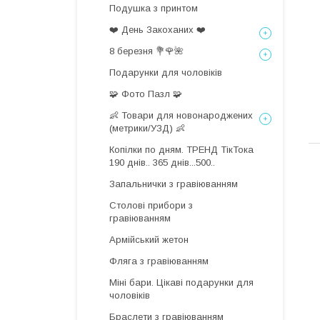
Подушка з принтом
❤️ День Закоханих ❤️
8 березня 💐🌹🌺
Подарунки для чоловіків
🧩 Фото Пазл 🧩
👶 Товари для новонароджених
(метрики/УЗД) 👶
Копілки по дням. ТРЕНД ТікТока
190 днів.. 365 днів...500..
Запальнички з гравіюванням
Столові прибори з
гравіюванням
Армійський жетон
Фляга з гравіюванням
Міні бари. Цікаві подарунки для
чоловіків
Браслети з гравіюванням