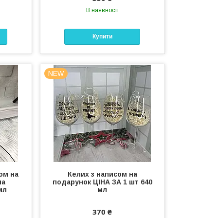
В наявності
Купити
NEW
ом на
Келих з написом на
на
подарунок ЦІНА ЗА 1 шт 640
мл
мл
370 ₴