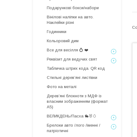
Подарункові бокси/набори
Вінілові наліпки на авто.
Наклейки різні
Годинники
Кольоровий дим
Все для весілля 💍 ❤️
Реквізит для ведучих свят
Табличка штрих кода. QR код
Стильні деревʼяні листівки
Фото на металі
Дерев’яні блокноти з МДФ із
власним зображенням (формат
А5)
ВЕЛИКДЕНЬ/Пасха 🐇🐰🥚
Брелоки авто /лого /іменні /
патріотичні