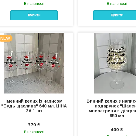
В наявності
В наявності
Купити
Купити
NEW
Іменний келих із написом
Винний келих з напис
"Будь щаслива" 640 мл. ЦІНА
подарунок "Шале
ЗА 1 шт
імператриця з діагр
850 мл
370 ₴
400 ₴
В наявності