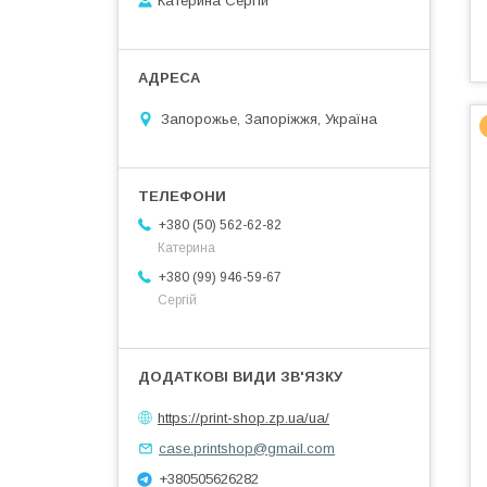
Катерина Сергій
Запорожье, Запоріжжя, Україна
+380 (50) 562-62-82
Катерина
+380 (99) 946-59-67
Сергій
https://print-shop.zp.ua/ua/
case.printshop@gmail.com
+380505626282