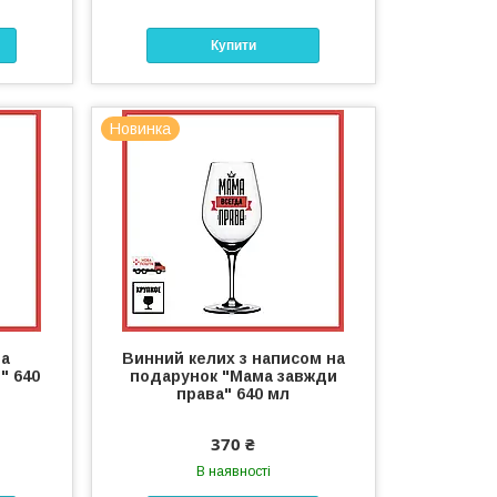
Купити
Новинка
на
Винний келих з написом на
" 640
подарунок "Мама завжди
права" 640 мл
370 ₴
В наявності