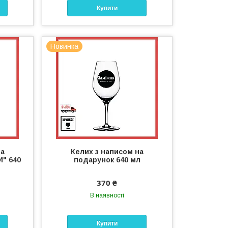
Купити
Новинка
на
Келих з написом на
" 640
подарунок 640 мл
370 ₴
В наявності
Купити