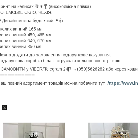
ринт на келихах 🥂🍷🍸 (високоякісна плівка)
БОГЕМСЬКЕ СКЛО, ЧЕХІЯ.
Дизайн можна будь-який 🍷👍
 келих винний 165 мл
келих винний 450, 465 мл
келих винний 640, 670 мл
келих винний 850 мл
ожна додати до замовлення подарункове пакування:
одарункова коробка біла + стружка з кольоровою стрічкою
ЗАМОВИТИ у VIBER/Telegram 24|7 →(050)5626282 або через коши
➖➖➖➖➖➖➖➖➖➖➖
аш повний асортимент товарів можна побачити тут
h
ttps://www.i