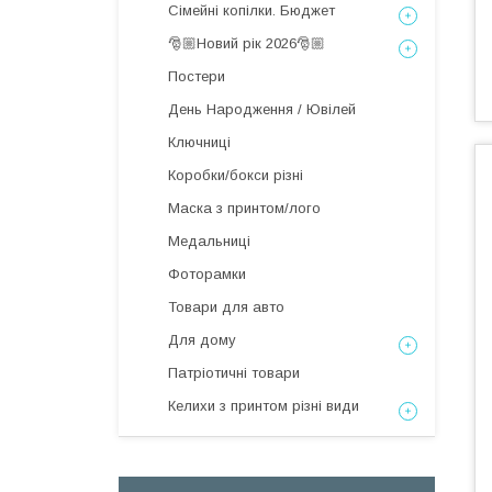
Сімейні копілки. Бюджет
🎅🏼Новий рік 2026🎅🏼
Постери
День Народження / Ювілей
Ключниці
Коробки/бокси різні
Маска з принтом/лого
Медальниці
Фоторамки
Товари для авто
Для дому
Патріотичні товари
Келихи з принтом різні види