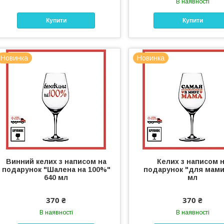
В наявності
Купити
Купити
Новинка
Новинка
Винний келих з написом на
Келих з написом 
подарунок "Шалена на 100%"
подарунок "для мами
640 мл
мл
370 ₴
370 ₴
В наявності
В наявності