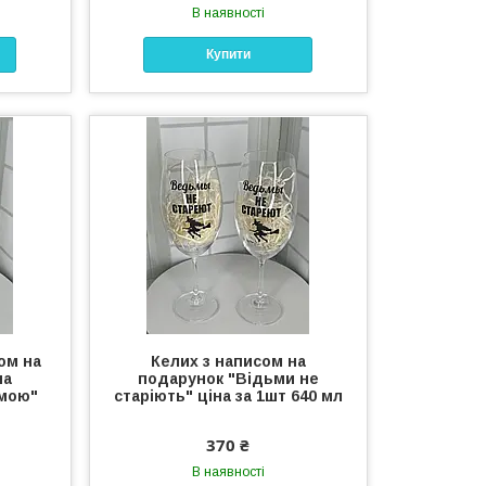
В наявності
Купити
ом на
Келих з написом на
на
подарунок "Відьми не
амою"
старіють" ціна за 1шт 640 мл
370 ₴
В наявності