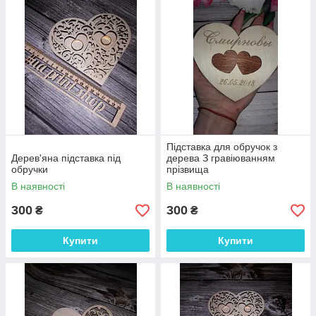
Підставка для обручок з
Дерев'яна підставка під
дерева З гравіюванням
обручки
прізвища
В наявності
В наявності
300
300
₴
₴
Купити
Купити