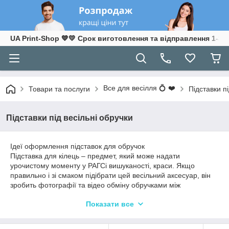
UA Print-Shop ​💙💛 Срок виготовлення та відправлення 1-3 р
Все для весілля 💍 ❤️
Товари та послуги
Підставки пі
Підставки під весільні обручки
Ідеї оформлення підставок для обручок
Підставка для кілець – предмет, який може надати
урочистому моменту у РАГСі вишуканості, краси. Якщо
правильно і зі смаком підібрати цей весільний аксесуар, він
зробить фотографії та відео обміну обручками між
молодятами ефектнішими та оригінальнішими. Форми та
Показати все
матеріали під персні можуть бути різноманітними.
Термін виготовлення від 1-3 роб.дны