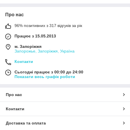
фарбуванням, кінцева вартість може відрізнятися від
зазначеної.
Про нас
➖➖➖➖➖➖➖➖➖➖➖
Кожного дня Новинки наших товарів можна побачити в
96% позитивних з 317 відгуків за рік
інстаграм
h
ttps://www.instagram.com/podarynku_ukraine/
Працює з 15.05.2013
м. Запоріжжя
Запорожье, Запоріжжя, Україна
Контакти
Сьогодні працює з 00:00 до 24:00
Показати весь графік роботи
Про нас
Контакти
Доставка та оплата