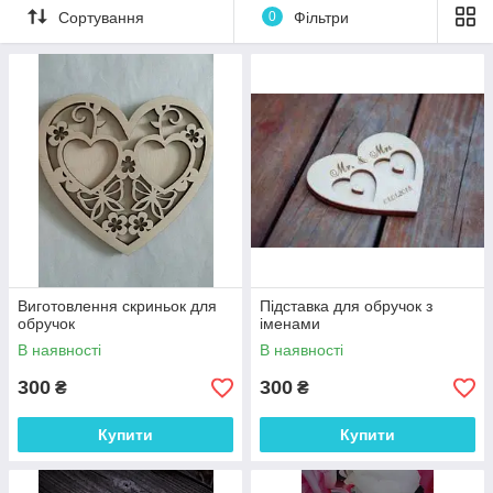
✔ЗАМОВИТИ у VIBER/Telegram 24|7 →(050)5626282 тисніть
Сортування
0
Фільтри
для швидкої відповіді
https://mssg.me/podarynku_ukraine
На сайті відображається ціна за виріб, який зображено на
головному фото. При внесенні змін за розміром, дизайном та
фарбуванням, кінцева вартість може відрізнятися від
зазначеної.
➖➖➖➖➖➖➖➖➖➖➖
Кожного дня Новинки наших товарів можна побачити в
інстаграм
h
ttps://www.instagram.com/podarynku_ukraine/
Виготовлення скриньок для
Підставка для обручок з
обручок
іменами
В наявності
В наявності
300
300
₴
₴
Купити
Купити