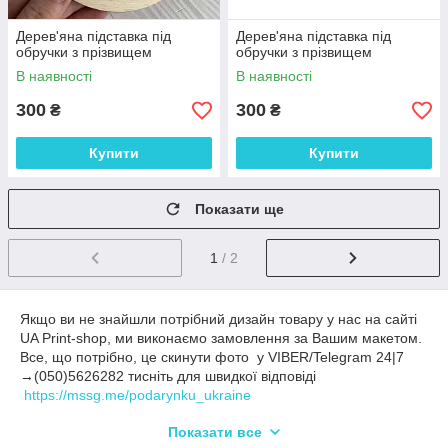
Дерев'яна підставка під
Дерев'яна підставка під
обручки з прізвищем
обручки з прізвищем
В наявності
В наявності
300
300
₴
₴
Купити
Купити
Показати ще
1
/ 2
Якщо ви не знайшли потрібний дизайн товару у нас на сайті
UA Print-shop, ми виконаємо замовлення за Вашим макетом.
Все, що потрібно, це скинути фото у VIBER/Telegram 24|7
→(050)5626282 тисніть для швидкої відповіді
https://mssg.me/podarynku_ukraine
На сайті відображається ціна за виріб, який зображено на
Показати все
головному фото. При внесенні змін за розміром, дизайном та