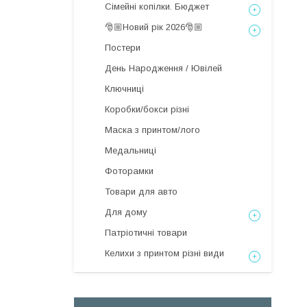
Сімейні копілки. Бюджет
🎅🏼Новий рік 2026🎅🏼
Постери
День Народження / Ювілей
Ключниці
Коробки/бокси різні
Маска з принтом/лого
Медальниці
Фоторамки
Товари для авто
Для дому
Патріотичні товари
Келихи з принтом різні види