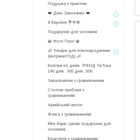
Подушка з принтом
❤️ День Закоханих ❤️
8 березня 💐🌹🌺
Подарунки для чоловіків
🧩 Фото Пазл 🧩
👶 Товари для новонароджених
(метрики/УЗД) 👶
Копілки по дням. ТРЕНД ТікТока
190 днів.. 365 днів...500..
Запальнички з гравіюванням
Столові прибори з
гравіюванням
Армійський жетон
Фляга з гравіюванням
Міні бари. Цікаві подарунки для
чоловіків
Браслети з гравіюванням