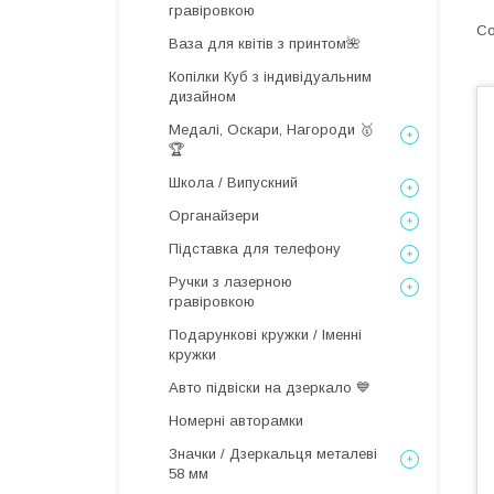
гравіровкою
Ваза для квітів з принтом🌺
Копілки Куб з індивідуальним
дизайном
Медалі, Оскари, Нагороди 🥇
🏆
Школа / Випускний
Органайзери
Підставка для телефону
Ручки з лазерною
гравіровкою
Подарункові кружки / Іменні
кружки
Авто підвіски на дзеркало 💙
Номерні авторамки
Значки / Дзеркальця металеві
58 мм