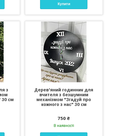
Купити
ля з
Дерев'яний годинник для
мом
вчителя з безшумним
 30 см
механізмом "Згадуй про
кожного з нас" 30 см
750 ₴
В наявності