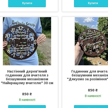
Купити
Купити
Настінний дерев'яний
Годинник для вчите
годинник для вчителя з
безшумним механіз
безшумним механізмом
"Дякуємо за розіміння"
"Найкращому вчителю" 30 см
850 ₴
850 ₴
В наявності
В наявності