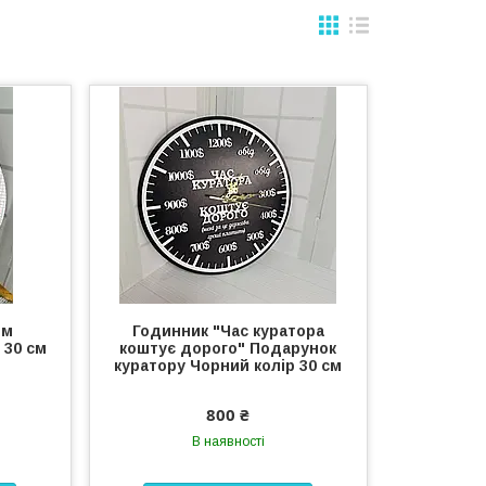
ом
Годинник "Час куратора
 30 см
коштує дорого" Подарунок
куратору Чорний колір 30 см
800 ₴
В наявності