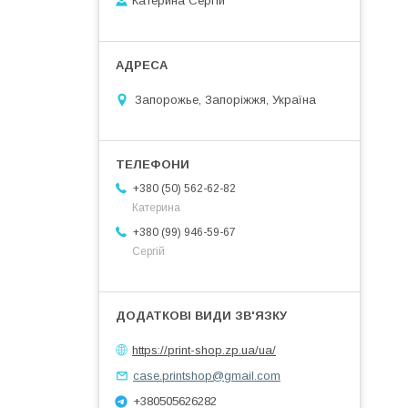
Катерина Сергій
Запорожье, Запоріжжя, Україна
+380 (50) 562-62-82
Катерина
+380 (99) 946-59-67
Сергій
https://print-shop.zp.ua/ua/
case.printshop@gmail.com
+380505626282