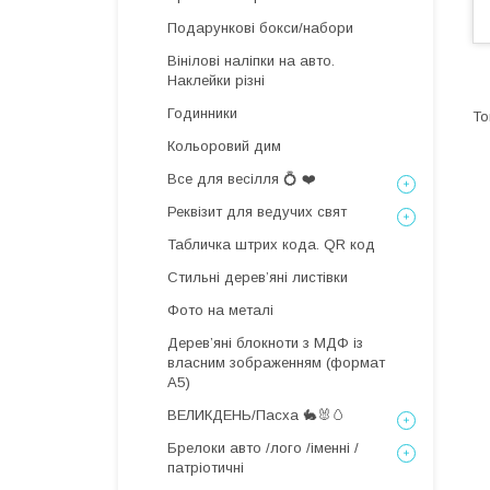
Подарункові бокси/набори
Вінілові наліпки на авто.
Наклейки різні
Годинники
Кольоровий дим
Все для весілля 💍 ❤️
Реквізит для ведучих свят
Табличка штрих кода. QR код
Стильні деревʼяні листівки
Фото на металі
Дерев’яні блокноти з МДФ із
власним зображенням (формат
А5)
ВЕЛИКДЕНЬ/Пасха 🐇🐰🥚
Брелоки авто /лого /іменні /
патріотичні