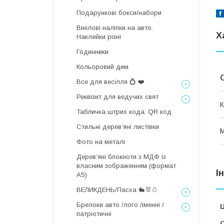
Подарункові бокси/набори
Вінілові наліпки на авто.
Х
Наклейки різні
Годинники
Кольоровий дим
Все для весілля 💍 ❤️
Реквізит для ведучих свят
К
Табличка штрих кода. QR код
Стильні деревʼяні листівки
М
Фото на металі
Дерев’яні блокноти з МДФ із
власним зображенням (формат
І
А5)
ВЕЛИКДЕНЬ/Пасха 🐇🐰🥚
Брелоки авто /лого /іменні /
Ц
патріотичні
С