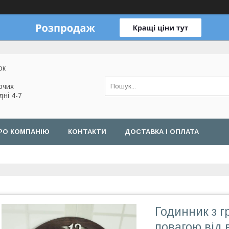
ок
очих
дні 4-7
РО КОМПАНІЮ
КОНТАКТИ
ДОСТАВКА І ОПЛАТА
Годинник з г
повагою від 