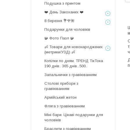
Подушка з принтом
❤️ День Закоханих ❤️
8 березня 💐🌹🌺
Ш
Подарунки для чоловіків
м
🧩 Фото Пазл 🧩
О
т
👶 Товари для новонароджених
ч
(метрики/УЗД) 👶
Д
Копілки по дням. ТРЕНД ТікТока
п
190 днів.. 365 днів...500..
Запальнички з гравіюванням
Столові прибори з
гравіюванням
Армійський жетон
Фляга з гравіюванням
Міні бари. Цікаві подарунки для
чоловіків
Браслети з гравіюванням