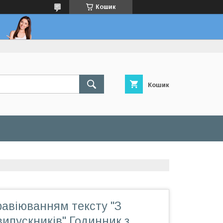
Кошик
Кошик
равіюванням тексту "З
випускників" Годинник з