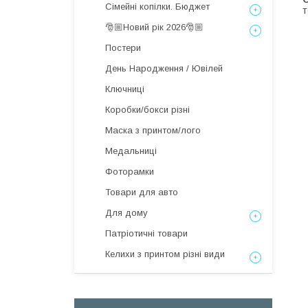
Сімейні копілки. Бюджет
т
🎅🏼Новий рік 2026🎅🏼
Постери
День Народження / Ювілей
Ключниці
Коробки/бокси різні
Маска з принтом/лого
Медальниці
Фоторамки
Товари для авто
Для дому
Патріотичні товари
Келихи з принтом різні види