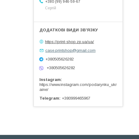
+380 (99) 946-59-67
Сергій
https://print-shop.zp.ua/ua/
case.printshop@gmail.com
+380505626282
+380505626282
Instagram
https://www.instagram.com/podarynku_ukr
aine/
Telegram
+380999465967