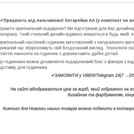
✔Працюють від пальчикової батарейки АА (у комплект не вхо
укаєте оригінальний подарунок? Ми підготували для Вас дизайнерс
атеріалу. Їхній стильний дизайн відмінно впишеться в будь який ін
ригінальний настінний годинник виготовлений з натурального мате
ривалий час зберігатимуть свій бездоганний вигляд. Технологія л
іткістю наносити на годинник з дерева навіть дрібні деталі.
о годинника можна дозамовити подарунковий бокс з фанери з інди
ідставку для годинника.
✔ЗАМОВИТИ у VIBER/Telegram 24|7 →(0
На сайті відображається ціна за виріб, який зображено на г
дизайном та фарбуванням, кінце
Кожного дня Новинки наших товарів можна побачити в інстаг