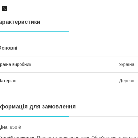
арактеристики
Основні
раїна виробник
Україна
атеріал
Дерево
нформація для замовлення
іна:
850 ₴
посіб упаковки:
Пакуємо замовлення самі. Обов'язково цілістність