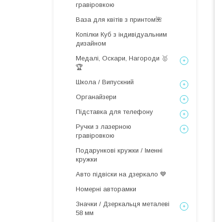
гравіровкою
Ваза для квітів з принтом🌺
Копілки Куб з індивідуальним
дизайном
Медалі, Оскари, Нагороди 🥇
🏆
Школа / Випускний
Органайзери
Підставка для телефону
Ручки з лазерною
гравіровкою
Подарункові кружки / Іменні
кружки
Авто підвіски на дзеркало 💙
Номерні авторамки
Значки / Дзеркальця металеві
58 мм