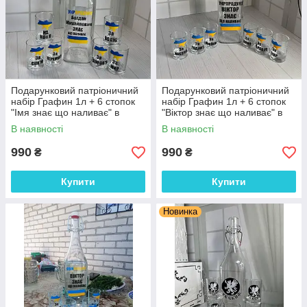
Подарунковий патріоничний
Подарунковий патріоничний
набір Графин 1л + 6 стопок
набір Графин 1л + 6 стопок
"Імя знає що наливає" в
"Віктор знає що наливає" в
коробці
коробці
В наявності
В наявності
990
990
₴
₴
Купити
Купити
Новинка