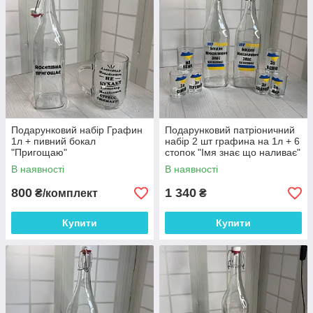
Подарунковий набір Графин
Подарунковий патріоничний
1л + пивний бокал
набір 2 шт графина на 1л + 6
"Пригощаю"
стопок "Імя знає що наливає"
В наявності
В наявності
800
1 340
₴/комплект
₴
Купити
Купити