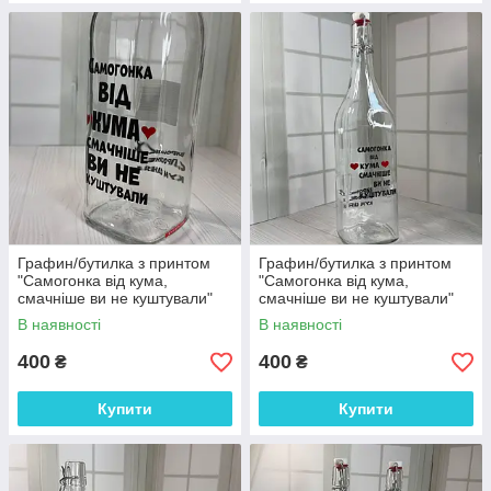
Графин/бутилка з принтом
Графин/бутилка з принтом
"Самогонка від кума,
"Самогонка від кума,
смачніше ви не куштували"
смачніше ви не куштували"
1л
1л
В наявності
В наявності
400
400
₴
₴
Купити
Купити