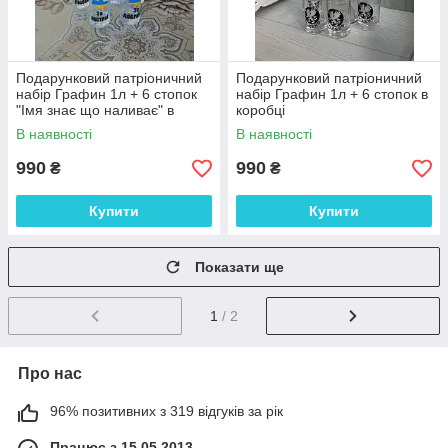
Подарунковий патріоничний
Подарунковий патріоничний
набір Графин 1л + 6 стопок
набір Графин 1л + 6 стопок в
"Імя знає що наливає" в
коробці
коробці
В наявності
В наявності
990
990
₴
₴
Купити
Купити
Показати ще
1
/ 2
Про нас
96% позитивних з 319 відгуків за рік
Працює з 15.05.2013