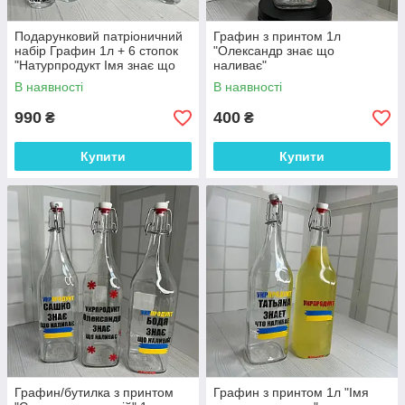
Подарунковий патріоничний
Графин з принтом 1л
набір Графин 1л + 6 стопок
"Олександр знає що
"Натурпродукт Імя знає що
наливає"
наливає" в коробці
В наявності
В наявності
990
400
₴
₴
Купити
Купити
Графин/бутилка з принтом
Графин з принтом 1л "Імя