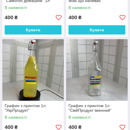
"Самогон домашній" 1л
знає що наливає"
В наявності
В наявності
400
400
₴
₴
Купити
Купити
Графин з принтом 1л
Графин з принтом 1л
"УкрПродукт"
"СвійПродукт іменний"
В наявності
В наявності
400
400
₴
₴