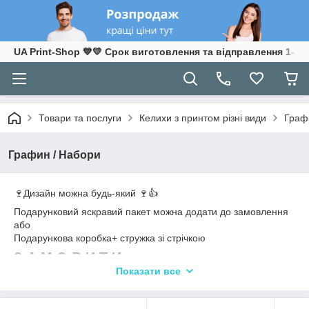
UA Print-Shop ​💙💛 Срок виготовлення та відправлення 1-3 р
Товари та послуги
Келихи з принтом різні види
Граф
Графин / Набори
🍷Дизайн можна будь-який 🍷👍
Подарунковий яскравий пакет можна додати до замовлення
або
Подарункова коробка+ стружка зі стрічкою
З А М О В И Т И швидко -
Пишіть в Viber/Telegram 24/7 (050)56-
Показати все
26-282
Наш асортимент