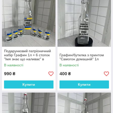
Подарунковий патріоничний
набір Графин 1л + 6 стопок
Графин/бутилка з принтом
"Імя знає що наливає" в
"Самогон домашній" 1л
коробці
В наявності
В наявності
990
400
₴
₴
Купити
Купити