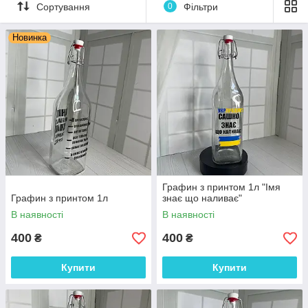
товарів
h
ttps://www.instagram.com/podar
Сортування
0
Фільтри
ynku_ukraine/
Новинка
Графин з принтом 1л "Імя
Графин з принтом 1л
знає що наливає"
В наявності
В наявності
400
400
₴
₴
Купити
Купити