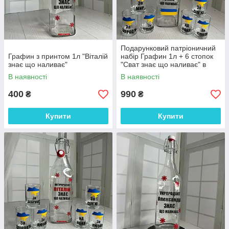
Подарунковий патріоничний
Графин з принтом 1л "Віталій
набір Графин 1л + 6 стопок
знає що наливає"
"Сват знає що наливає" в
коробці
В наявності
В наявності
400
990
₴
₴
Купити
Купити