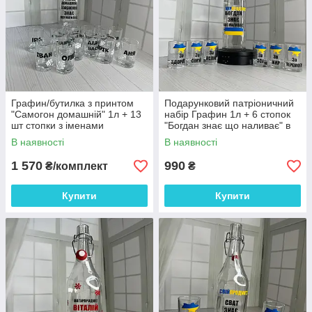
Графин/бутилка з принтом
Подарунковий патріоничний
"Самогон домашній" 1л + 13
набір Графин 1л + 6 стопок
шт стопки з іменами
"Богдан знає що наливає" в
коробці
В наявності
В наявності
1 570
990
₴/комплект
₴
Купити
Купити