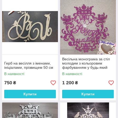
Весільна монограма за стіл
Герб на весілля з іменами,
молодим з кольоровим
ініціалами, прізвищем 50 см
фарбуванням у будь-який
колір 55 см
В наявності
В наявності
750
1 200
₴
₴
Купити
Купити