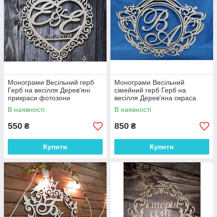
Монограми Весільний герб
Монограми Весільний
Герб на весілля Дерев'яні
сімейний герб Герб на
прикраси фотозони
весілля Дерев'яна окраса
Монограма 45 см
столу "Серце №1" 60 см
В наявності
В наявності
550
850
₴
₴
Купити
Купити