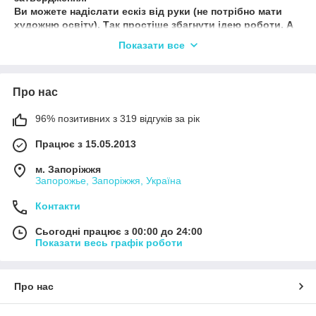
Ви можете надіслати ескіз від руки (не потрібно мати
художню освіту). Так простіше збагнути ідею роботи. А
метелики на серця поміняти – це вже деталі.
Показати все
Перед відправкою ми надсилаємо фото роботи, щоб на
всі 100% переконатися, що всі побажання виконані і вам
все подобається.
Про нас
VIBER/Telegram 24|7 →(050)5626282 тисніть для
96% позитивних з 319 відгуків за рік
швидкої відповіді
https://mssg.me/podarynku_ukraine
Працює з 15.05.2013
Кожного дня Новинки наших товарів можна побачити в
м. Запоріжжя
інстаграм
h
ttps://www.instagram.com/podarynku_ukraine/
Запорожье, Запоріжжя, Україна
Контакти
Сьогодні працює з 00:00 до 24:00
Показати весь графік роботи
Про нас