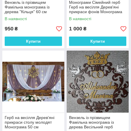
Вензель із прізвищем
Монограми Сімейний герб
Фамільна монограма із
Герб на весілля Дерев'яні
дерева "Кільця" 60 см
прикраси фонів Монограма
50 см
В наявності
В наявності
950
1 000
₴
₴
Купити
Купити
Герб на весілля Дерев'яні
Вензель із прізвищем
прикраси столу молодят
Фамільна монограма із
Монограма 50 см
дерева Весільний герб