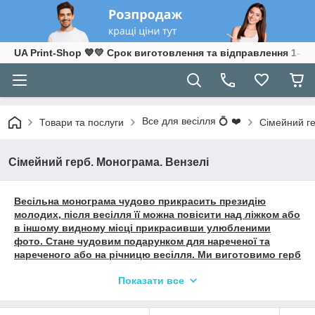
UA Print-Shop ​💙💛 Срок виготовлення та відправлення 1-3 р
Все для весілля 💍 ❤️
Товари та послуги
Сімейний ге
Сімейний герб. Монограма. Вензелі
Весільна монограма чудово прикрасить президію
молодих, після весілля її можна повісити над ліжком або
в іншому видному місці прикрасивши улюбленими
фото. Стане чудовим подарунком для нареченої та
нареченого або на річницю весілля. Ми виготовимо герб
у будь-якому колірному рішенні та розмірі,
Показати все
запропонуємо безліч дизайнів на будь-який смак.
Вартість залежить від розміру герба/колір і
прораховується індивідуально.