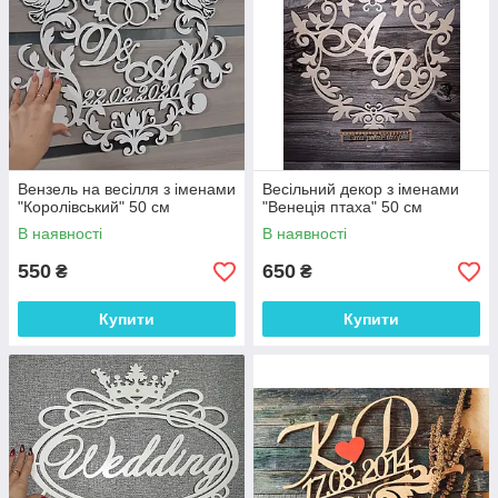
Вензель на весілля з іменами
Весільний декор з іменами
"Королівський" 50 см
"Венеція птаха" 50 см
В наявності
В наявності
550
650
₴
₴
Купити
Купити