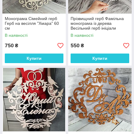
Монограма Сімейний герб
Прізвищний герб Фамільна
Герб на весілля "Хмара" 60
монограма із дерева
см
Весільний герб ініціали
прізвище дата з дерева 45 см
В наявності
В наявності
750
550
₴
₴
Купити
Купити