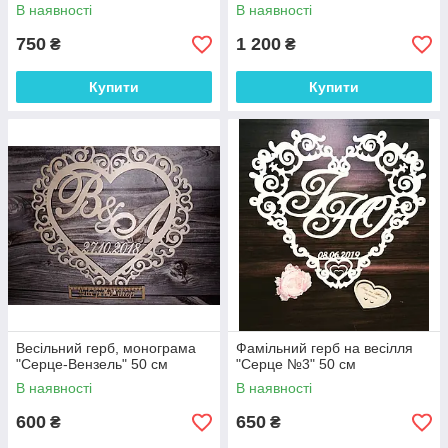
ініціали
В наявності
В наявності
750
1 200
₴
₴
Купити
Купити
Весільний герб, монограма
Фамільний герб на весілля
"Серце-Вензель" 50 см
"Серце №3" 50 см
В наявності
В наявності
600
650
₴
₴