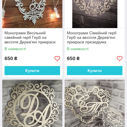
Монограми Весільний
Монограми Сімейний герб
сімейний герб Герб на
Герб на весілля Дерев'яні
весілля Дерев'яні прикраси
прикраси президіума
президіума Монограма 50 см
Монограма "Серце №2" 50
В наявності
В наявності
см
650
650
₴
₴
Купити
Купити