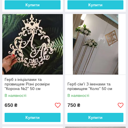
Купити
Купити
Герб з ініціалами та
прізвищем Різні розміри
Герб сім'ї З іменами та
"Корона №2" 50 см
прізвищем "Коло" 50 см
В наявності
В наявності
650
750
₴
₴
Купити
Купити