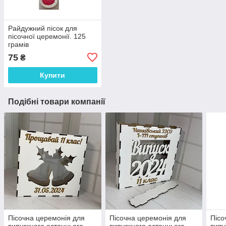
Райдужний пісок для
пісочної церемонії. 125
грамів
75
₴
Купити
Подібні товари компанії
Пісочна церемонія для
Пісочна церемонія для
Пісо