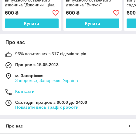
випускного останнього
випускного останнього
випу
дзвоника "Дзвоники" ціна
дзвоника "Випуск"
садо
за 1 рамку
за 1
600
600
600
₴
₴
Купити
Купити
Про нас
96% позитивних з 317 відгуків за рік
Працює з 15.05.2013
м. Запоріжжя
Запорожье, Запоріжжя, Україна
Контакти
Сьогодні працює з 00:00 до 24:00
Показати весь графік роботи
Про нас