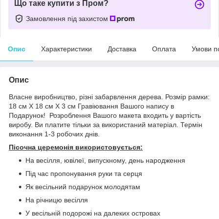
Що таке купити з Пром?
Замовлення під захистом
Опис
Характеристики
Доставка
Оплата
Умови п
Опис
Власне виробництво, різні забарвлення дерева. Розмір рамки:
18 см Х 18 см Х 3 см Гравіювання Вашого напису в
Подарунок! Розроблення Вашого макета входить у вартість
виробу. Ви платите тільки за використаний матеріал. Термін
виконання 1-3 робочих днів.
Пісочна церемонія використовується:
На весілля, ювілеї, випускному, день народження
Під час пропонування руки та серця
Як весільний подарунок молодятам
На річницю весілля
У весільній подорожі на далеких островах