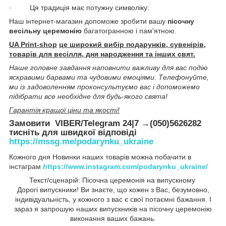
· Ця традиція має потужну символіку:
Наш інтернет-магазин допоможе зробити вашу
пісочну
весільну церемонію
багатогранною і пам'ятною.
UA Print-shop
це широкий вибір подарунків, сувенірів,
товарів для весілля, дня народження та інших свят.
Наше головне завдання наповнити важливу для вас подію
яскравими барвами та чудовими емоціями. Телефонуйте,
ми із задоволенням проконсультуємо вас і допоможемо
підібрати все необхідне для будь-якого свята!
Гарантія кращої ціни та якості!
Замовити VIBER/Telegram 24|7 →(050)5626282
тисніть для швидкої відповіді
https://mssg.me/podarynku_ukraine
Кожного дня Новинки наших товарів можна побачити в
інстаграм
h
ttps://www.instagram.com/podarynku_ukraine/
Текст/сценарій: Пісочна церемонія на випускному
Дорогі випускники! Ви знаєте, що кожен з Вас, безумовно,
індивідуальність, у кожного з вас є свої потаємні бажання. І
зараз я запрошую наших випускників на пісочну церемонію
виконання ваших бажань.