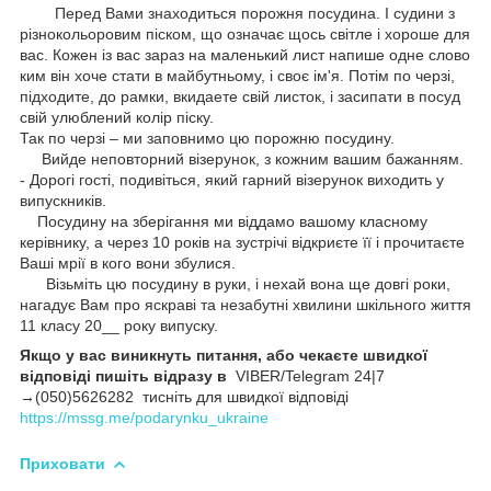
Перед Вами знаходиться порожня посудина. І судини з
різнокольоровим піском, що означає щось світле і хороше для
вас. Кожен із вас зараз на маленький лист напише одне слово
ким він хоче стати в майбутньому, і своє ім'я. Потім по черзі,
підходите, до рамки, вкидаете свій листок, і засипати в посуд
свій улюблений колір піску.
Так по черзі – ми заповнимо цю порожню посудину.
Вийде неповторний візерунок, з кожним вашим бажанням.
- Дорогі гості, подивіться, який гарний візерунок виходить у
випускників.
Посудину на зберігання ми віддамо вашому класному
керівнику, а через 10 років на зустрічі відкриєте її і прочитаєте
Ваші мрії в кого вони збулися.
Візьміть цю посудину в руки, і нехай вона ще довгі роки,
нагадує Вам про яскраві та незабутні хвилини шкільного життя
11 класу 20__ року випуску.
Якщо у вас виникнуть питання, або чекаєте швидкої
відповіді пишіть відразу в
VIBER/Telegram 24|7
→(050)5626282 тисніть для швидкої відповіді
https://mssg.me/podarynku_ukraine
Приховати