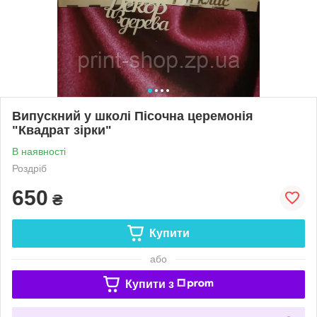
Випускний у школі Пісочна церемонія
"Квадрат зірки"
В наявності
Роздріб
650
₴
Купити
або
Купити з