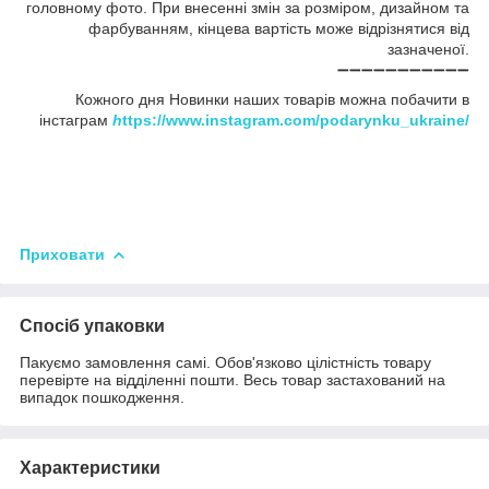
головному фото. При внесенні змін за розміром, дизайном та
фарбуванням, кінцева вартість може відрізнятися від
зазначеної.
➖➖➖➖➖➖➖➖➖➖➖
Кожного дня Новинки наших товарів можна побачити в
інстаграм
h
ttps://www.instagram.com/podarynku_ukraine/
Приховати
Спосіб упаковки
Пакуємо замовлення самі. Обов'язково цілістність товару
перевірте на відділенні пошти. Весь товар застахований на
випадок пошкодження.
Характеристики