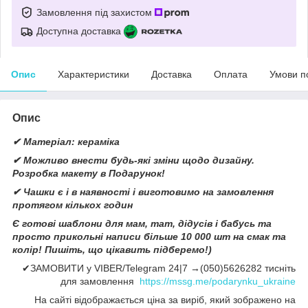
Замовлення під захистом
Доступна доставка
Опис
Характеристики
Доставка
Оплата
Умови п
Опис
✔ Матеріал: кераміка
✔ Можливо внести будь-які зміни щодо дизайну.
Розробка макету в Подарунок!
✔ Чашки є і в наявності і виготовимо на замовлення
протягом кількох годин
Є готові шаблони для мам, тат, дідусів і бабусь та
просто прикольні написи більше 10 000 шт на смак та
колір! Пишіть, що цікавить підберемо!)
✔ЗАМОВИТИ у VIBER/Telegram 24|7 →(050)5626282 тисніть
для замовлення
https://mssg.me/podarynku_ukraine
На сайті відображається ціна за виріб, який зображено на