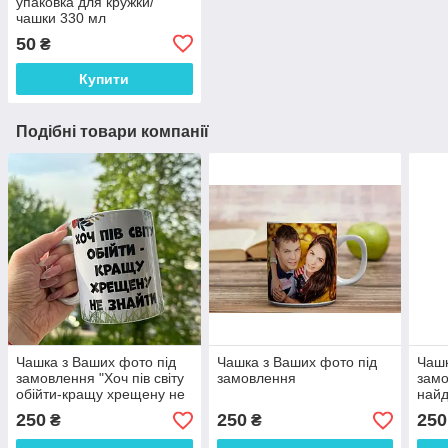
упаковка для кружки/
чашки 330 мл
50
₴
Купити
Подібні товари компанії
Чашка з Ваших фото під
Чашка з Ваших фото під
Чашк
замовлення "Хоч пів світу
замовлення
зам
обійти-кращу хрещену не
най
знайти"
хре
250
250
250
₴
₴