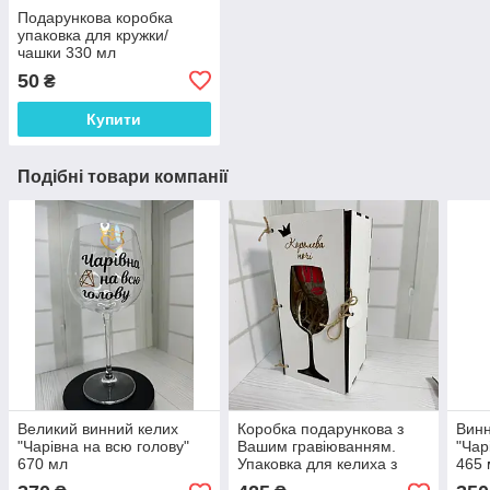
Подарункова коробка
упаковка для кружки/
чашки 330 мл
50
₴
Купити
Подібні товари компанії
Великий винний келих
Коробка подарункова з
Винн
"Чарівна на всю голову"
Вашим гравіюванням.
"Чар
670 мл
Упаковка для келиха з
465 
написом "Королева ночі"