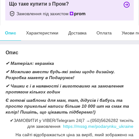
Що таке купити з Пром?
Замовлення під захистом
Опис
Характеристики
Доставка
Оплата
Умови п
Опис
✔ Матеріал: кераміка
✔ Можливо внести будь-які зміни щодо дизайну.
Розробка макету в Подарунок!
✔ Чашки є і в наявності і виготовимо на замовлення
протягом кількох годин
Є готові шаблони для мам, тат, дідусів і бабусь та
просто прикольні написи більше 10 000 шт на смак та
колір! Пишіть, що цікавить підберемо!)
✔ЗАМОВИТИ у VIBER/Telegram 24|7 →(050)5626282 тисніть
для замовлення
https://mssg.me/podarynku_ukraine
На сайті відображається ціна за виріб, який зображено на