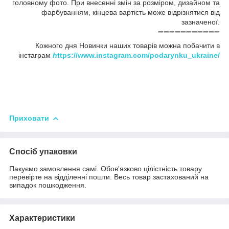
головному фото. При внесенні змін за розміром, дизайном та
фарбуванням, кінцева вартість може відрізнятися від
зазначеної.
➖➖➖➖➖➖➖➖➖➖➖
Кожного дня Новинки наших товарів можна побачити в
інстаграм
h
ttps://www.instagram.com/podarynku_ukraine/
Приховати
Спосіб упаковки
Пакуємо замовлення самі. Обов'язково цілістність товару
перевірте на відділенні пошти. Весь товар застахований на
випадок пошкодження.
Характеристики