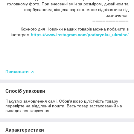
головному фото. При внесенні змін за розміром, дизайном та
фарбуванням, кінцева вартість може відрізнятися від
зазначеної.
➖➖➖➖➖➖➖➖➖➖➖
Кожного дня Новинки наших товарів можна побачити в
інстаграм
h
ttps://www.instagram.com/podarynku_ukraine/
Приховати
Спосіб упаковки
Пакуємо замовлення самі. Обов'язково цілістність товару
перевірте на відділенні пошти. Весь товар застахований на
випадок пошкодження.
Характеристики