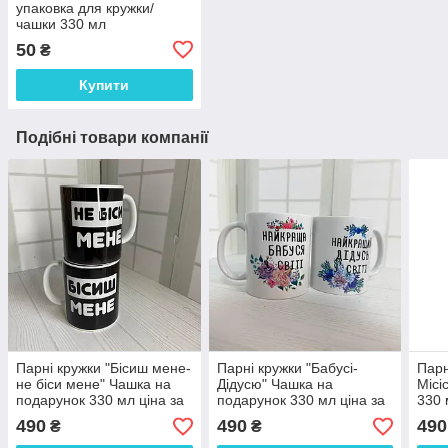
упаковка для кружки/
чашки 330 мл
50
₴
Купити
Подібні товари компанії
Парні кружки "Бісиш мене-
Парні кружки "Бабусі-
Парн
не біси мене" Чашка на
Дідусю" Чашка на
Місі
подарунок 330 мл ціна за
подарунок 330 мл ціна за
330 
пару
пару
490
490
490
₴
₴