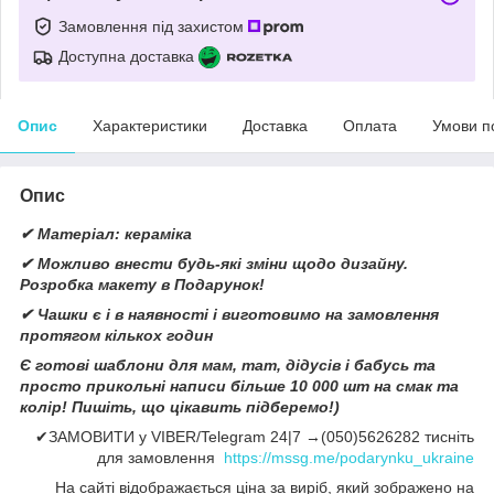
Замовлення під захистом
Доступна доставка
Опис
Характеристики
Доставка
Оплата
Умови п
Опис
✔ Матеріал: кераміка
✔ Можливо внести будь-які зміни щодо дизайну.
Розробка макету в Подарунок!
✔ Чашки є і в наявності і виготовимо на замовлення
протягом кількох годин
Є готові шаблони для мам, тат, дідусів і бабусь та
просто прикольні написи більше 10 000 шт на смак та
колір! Пишіть, що цікавить підберемо!)
✔ЗАМОВИТИ у VIBER/Telegram 24|7 →(050)5626282 тисніть
для замовлення
https://mssg.me/podarynku_ukraine
На сайті відображається ціна за виріб, який зображено на