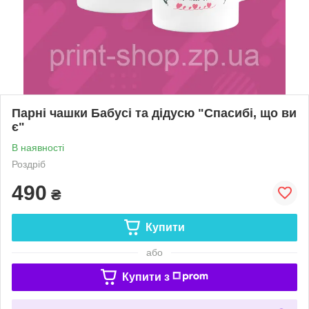
Парні чашки Бабусі та дідусю "Спасибі, що ви
є"
В наявності
Роздріб
490
₴
Купити
або
Купити з