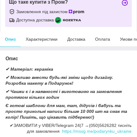
Що таке купити з Пром?
Замовлення під захистом
Доступна доставка
Опис
Характеристики
Доставка
Оплата
Умови п
Опис
✔ Матеріал: кераміка
✔ Можливо внести будь-які зміни щодо дизайну.
Розробка макету в Подарунок!
✔ Чашки є і в наявності і виготовимо на замовлення
протягом кількох годин
Є готові шаблони для мам, тат, дідусів і бабусь та
просто прикольні написи більше 10 000 шт на смак та
колір! Пишіть, що цікавить підберемо!)
✔ЗАМОВИТИ у VIBER/Telegram 24|7 →(050)5626282 тисніть
для замовлення
https://mssg.me/podarynku_ukraine