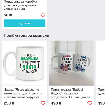
Подарункова коробка
упаковка для кружки/
чашки 330 мл
50
₴
Купити
Подібні товари компанії
Чашка "Якщо дідусь не
Парні кружки "Бабусі-
Парн
може полагодити що - то
Дідусю" Чашка на
діду
ніхто не може "/друк на
подарунок 330 мл ціна за
чашках
пару
250
490
490
₴
₴