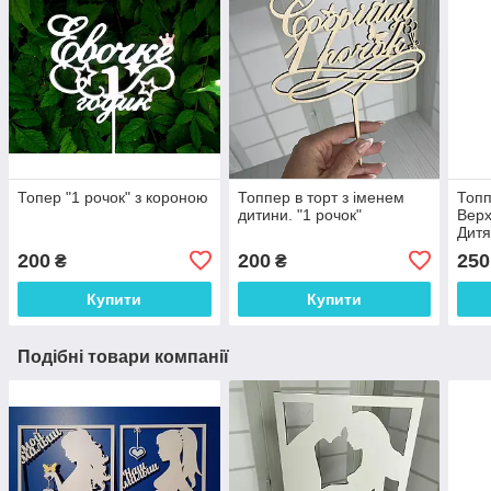
Топер "1 рочок" з короною
Топпер в торт з іменем
Топп
дитини. "1 рочок"
Верх
Дитя
перш
200
200
250
₴
₴
Купити
Купити
Подібні товари компанії