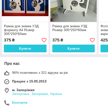
Рамка для знімка УЗД
Рамка для знімка УЗД
Фото
формату А4 Розмір
Розмір 305*250*60мм
знім
305*250*60мм
акри
305
375
375
425
₴
₴
Купити
Купити
Про нас
96% позитивних з 321 відгука за рік
Працює з 15.05.2013
м. Запоріжжя
Запорожье, Запоріжжя, Україна
Контакти