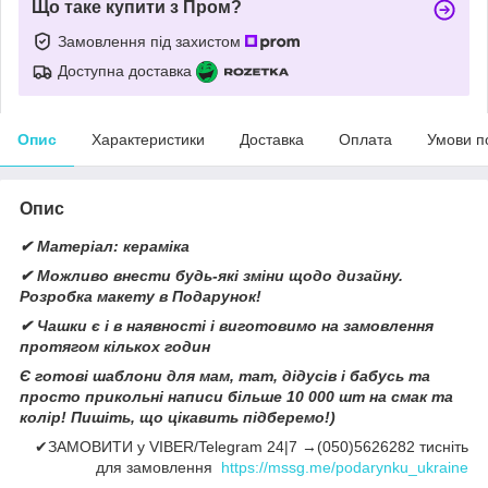
Що таке купити з Пром?
Замовлення під захистом
Доступна доставка
Опис
Характеристики
Доставка
Оплата
Умови п
Опис
✔ Матеріал: кераміка
✔ Можливо внести будь-які зміни щодо дизайну.
Розробка макету в Подарунок!
✔ Чашки є і в наявності і виготовимо на замовлення
протягом кількох годин
Є готові шаблони для мам, тат, дідусів і бабусь та
просто прикольні написи більше 10 000 шт на смак та
колір! Пишіть, що цікавить підберемо!)
✔ЗАМОВИТИ у VIBER/Telegram 24|7 →(050)5626282 тисніть
для замовлення
https://mssg.me/podarynku_ukraine