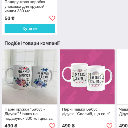
Подарункова коробка
упаковка для кружки/
чашки 330 мл
50
₴
Купити
Подібні товари компанії
Парні кружки "Бабусі-
Парні чашки Бабусі і
Чашк
Дідусю" Чашка на
дідусю "Спасибі, що ви є"
Діду
подарунок 330 мл ціна за
пару
490
490
490
₴
₴