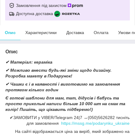
Замовлення під захистом
Доступна доставка
Опис
Характеристики
Доставка
Оплата
Умови п
Опис
✔ Матеріал: кераміка
✔ Можливо внести будь-які зміни щодо дизайну.
Розробка макету в Подарунок!
✔ Чашки є і в наявності і виготовимо на замовлення
протягом кількох годин
Є готові шаблони для мам, тат, дідусів і бабусь та
просто прикольні написи більше 10 000 шт на смак та
колір! Пишіть, що цікавить підберемо!)
✔ЗАМОВИТИ у VIBER/Telegram 24|7 →(050)5626282 тисніть
для замовлення
https://mssg.me/podarynku_ukraine
На сайті відображається ціна за виріб, який зображено на