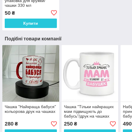
упаковка для кружки/
чашки 330 мл
50
₴
Купити
Подібні товари компанії
Чашка "Найкраща бабуся"
Чашка "Тільки найкращих
Набі
кольорова друк на чашках
мам підвищують до
при
бабусь"/друк на чашках
бабу
за п
280
250
490
₴
₴