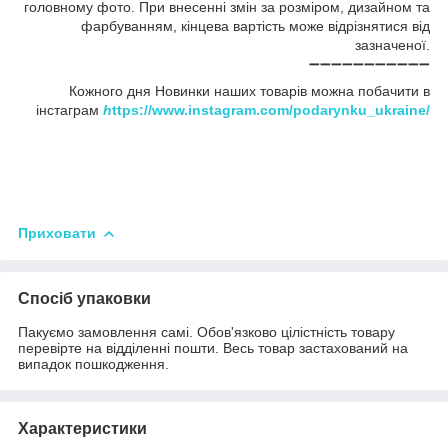
головному фото. При внесенні змін за розміром, дизайном та
фарбуванням, кінцева вартість може відрізнятися від
зазначеної.
➖➖➖➖➖➖➖➖➖➖➖
Кожного дня Новинки наших товарів можна побачити в
інстаграм
h
ttps://www.instagram.com/podarynku_ukraine/
Приховати
Спосіб упаковки
Пакуємо замовлення самі. Обов'язково цілістність товару
перевірте на відділенні пошти. Весь товар застахований на
випадок пошкодження.
Характеристики