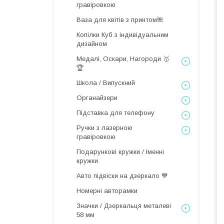
гравіровкою
Ваза для квітів з принтом🌺
Копілки Куб з індивідуальним
дизайном
Медалі, Оскари, Нагороди 🥇
🏆
Школа / Випускний
Органайзери
Підставка для телефону
Ручки з лазерною
гравіровкою
Подарункові кружки / Іменні
кружки
Авто підвіски на дзеркало 💙
Номерні авторамки
Значки / Дзеркальця металеві
58 мм