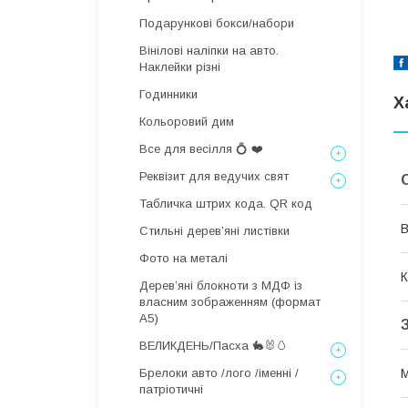
Подарункові бокси/набори
Вінілові наліпки на авто.
Наклейки різні
Годинники
Х
Кольоровий дим
Все для весілля 💍 ❤️
Реквізит для ведучих свят
Табличка штрих кода. QR код
В
Стильні деревʼяні листівки
Фото на металі
К
Дерев’яні блокноти з МДФ із
власним зображенням (формат
А5)
ВЕЛИКДЕНЬ/Пасха 🐇🐰🥚
Брелоки авто /лого /іменні /
М
патріотичні