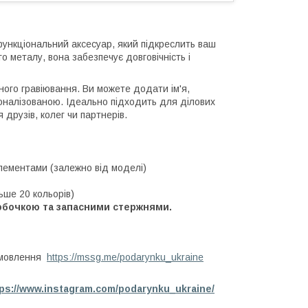
функціональний аксесуар, який підкреслить ваш
о металу, вона забезпечує довговічність і
ного гравіювання. Ви можете додати ім'я,
рсоналізованою. Ідеально підходить для ділових
друзів, колег чи партнерів.
лементами (залежно від моделі)
ьше 20 кольорів)
обочкою та запасними стержнями.
амовлення
https://mssg.me/podarynku_ukraine
tps://www.instagram.com/podarynku_ukraine/