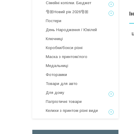
Сімейні копілки. Бюджет
🎅🏼Новий рік 2026🎅🏼
І
Постери
День Народження / Ювілей
Ц
Ключниці
Коробки/бокси різні
Маска з принтом/лого
Медальниці
Фоторамки
Товари для авто
Для дому
Патріотичні товари
Келихи з принтом різні види