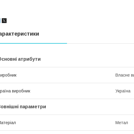
арактеристики
Основні атрибути
иробник
Власне в
раїна виробник
Україна
Зовнішні параметри
атеріал
Метал