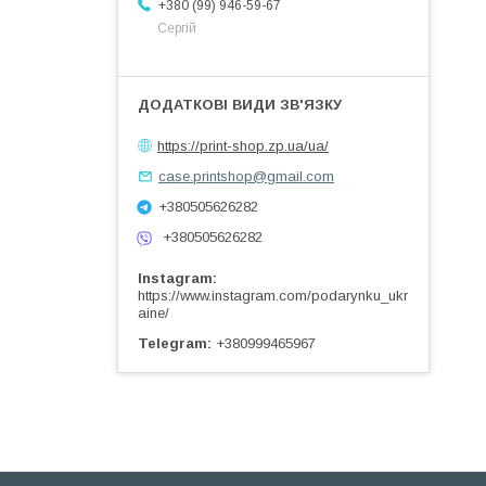
+380 (99) 946-59-67
Сергій
https://print-shop.zp.ua/ua/
case.printshop@gmail.com
+380505626282
+380505626282
Instagram
https://www.instagram.com/podarynku_ukr
aine/
Telegram
+380999465967