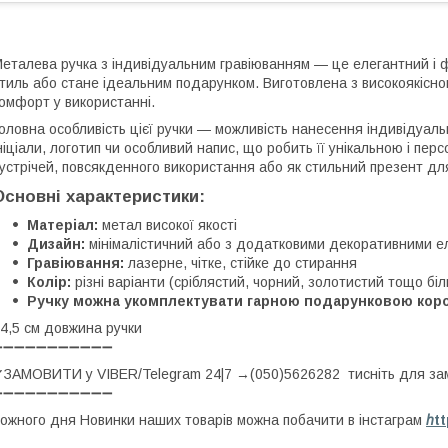
еталева ручка з індивідуальним гравіюванням — це елегантний і 
тиль або стане ідеальним подарунком. Виготовлена з високоякісног
омфорт у використанні.
оловна особливість цієї ручки — можливість нанесення індивідуаль
ніціали, логотип чи особливий напис, що робить її унікальною і пе
устрічей, повсякденного використання або як стильний презент для 
Основні характеристики:
Матеріал:
метал високої якості
Дизайн:
мінімалістичний або з додатковими декоративними е
Гравіювання:
лазерне, чітке, стійке до стирання
Колір:
різні варіанти (сріблястий, чорний, золотистий тощо біл
Ручку можна укомплектувати гарною подарунковою кор
4,5 см довжина ручки
➖➖➖➖➖➖➖➖➖➖➖
ЗАМОВИТИ у VIBER/Telegram 24|7 →(050)5626282 тисніть для з
➖➖➖➖➖➖➖➖➖➖➖
ожного дня Новинки наших товарів можна побачити в інстаграм
h
t