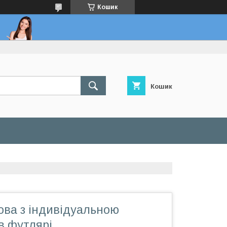
Кошик
Кошик
ова з індивідуальною
в футлярі