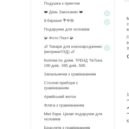
Подушка з принтом
❤️ День Закоханих ❤️
М
8 березня 💐🌹🌺
с
Подарунки для чоловіків
к
Г
🧩 Фото Пазл 🧩
і
👶 Товари для новонароджених
з
(метрики/УЗД) 👶
Копілки по дням. ТРЕНД ТікТока
190 днів.. 365 днів...500..
Запальнички з гравіюванням
Столові прибори з
гравіюванням
1
Армійський жетон
Фляга з гравіюванням
✔
Міні бари. Цікаві подарунки для
чоловіків
К
Браслети з гравіюванням