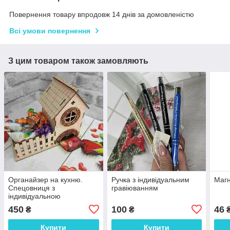
Повернення товару впродовж 14 днів за домовленістю
Всі умови повернення
З цим товаром також замовляють
Органайзер на кухню.
Ручка з індивідуальним
Магн
Спецовниця з
гравіюванням
індивідуальною
гравіровкою. Темне
450
100
46
₴
₴
дерево
Купити
Купити