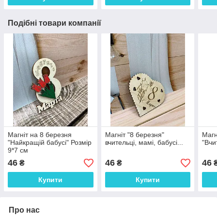
Подібні товари компанії
Магніт на 8 березня
Магніт "8 березня"
Магн
"Найкращій бабусі" Розмір
вчительці, мамі, бабусі...
"Вчи
9*7 см
46
46
46
₴
₴
Купити
Купити
Про нас