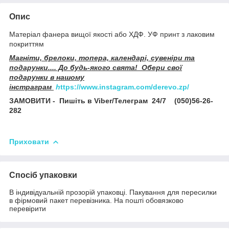
Опис
Матеріал фанера вищої якості або ХДФ. УФ принт з лаковим
покриттям
Магніти, брелоки, топера, календарі, сувеніри та
подарунки.... До будь-якого свята! Обери свої
подарунки в нашому
інстраграм
h
ttps://www.instagram.com/derevo.zp/
ЗАМОВИТИ - Пишіть в Viber/Телеграм 24/7 (050)56-26-
282
Приховати
Спосіб упаковки
В індивідуальній прозорій упаковці. Пакування для пересилки
в фірмовий пакет перевізника. На пошті обовязково
перевірити