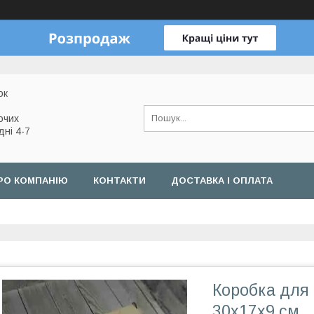
ок
очих
дні 4-7
РО КОМПАНІЮ
КОНТАКТИ
ДОСТАВКА І ОПЛАТА
Коробка для 
30х17х9 см