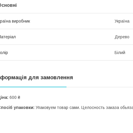
Основні
раїна виробник
Україна
атеріал
Дерево
олір
Білий
нформація для замовлення
іна:
600 ₴
посіб упаковки:
Упаковуем товар сами. Целосность заказа обьяз