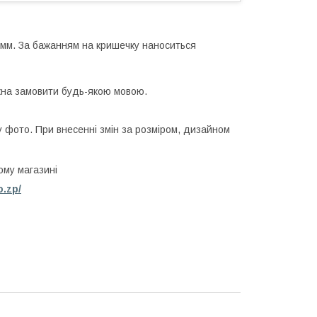
 3мм. За бажанням на кришечку наноситься
жна замовити будь-якою мовою.
у фото. При внесенні змін за розміром, дизайном
ому магазині
o.zp/