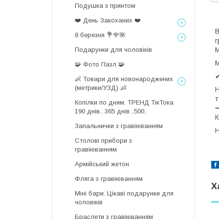
Подушка з принтом
❤️ День Закоханих ❤️
В
8 березня 💐🌹🌺
г
Подарунки для чоловіків
М
М
🧩 Фото Пазл 🧩
✔
👶 Товари для новонароджених
(метрики/УЗД) 👶
Н
т
Копілки по дням. ТРЕНД ТікТока
190 днів.. 365 днів...500..
К
Запальнички з гравіюванням
Н
Столові прибори з
гравіюванням
Армійський жетон
Фляга з гравіюванням
Х
Міні бари. Цікаві подарунки для
чоловіків
Браслети з гравіюванням