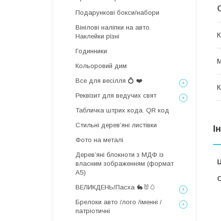
Подарункові бокси/набори
Вінілові наліпки на авто.
К
Наклейки різні
Годинники
М
Кольоровий дим
Все для весілля 💍 ❤️
К
Реквізит для ведучих свят
Табличка штрих кода. QR код
Стильні деревʼяні листівки
І
Фото на металі
Дерев’яні блокноти з МДФ із
Ц
власним зображенням (формат
А5)
С
ВЕЛИКДЕНЬ/Пасха 🐇🐰🥚
Брелоки авто /лого /іменні /
патріотичні