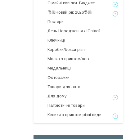
Сімейні копілки. Бюджет
🎅🏼Новий рік 2026🎅🏼
Постери
День Народження / Ювілей
Ключниці
Коробки/бокси різні
Маска з принтом/лого
Медальниці
Фоторамки
Товари для авто
Для дому
Патріотичні товари
Келихи з принтом різні види