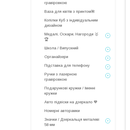
гравіровкою
Ваза для квітів з принтом🌺
Копілки Куб з індивідуальним
дизайном
Медалі, Оскари, Нагороди 🥇
🏆
Школа / Випускний
Органайзери
Підставка для телефону
Ручки з лазерною
гравіровкою
Подарункові кружки / Іменні
кружки
Авто підвіски на дзеркало 💙
Номерні авторамки
Значки / Дзеркальця металеві
58 мм