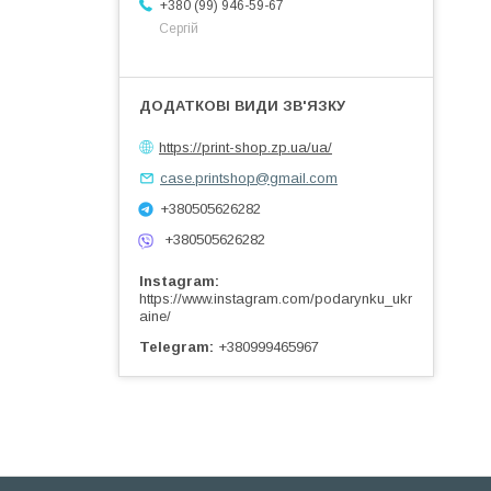
+380 (99) 946-59-67
Сергій
https://print-shop.zp.ua/ua/
case.printshop@gmail.com
+380505626282
+380505626282
Instagram
https://www.instagram.com/podarynku_ukr
aine/
Telegram
+380999465967