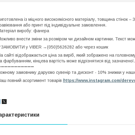
иготовлена із міцного високоякісного матеріалу, товщина стінок –
равіювання або принт під індивідуальне замовлення.
атеріал виробу: фанера
ожливо внести зміни за розміром чи дизайном картинки. Текст мо
ЗАМОВИТИ у VIBER →(050)5626282 або через кошик
а сайті відображається ціна за виріб, який зображено на головном
а фарбуванням, кінцева вартість може відрізнятися від зазначеної.
➖➖➖➖➖➖➖➖➖➖➖
ожному замовнику даруємо сувенір та дисконт - 10% знижки у наш
аш повний асортимент товарів
h
ttps://www.instagram.com/derev
арактеристики