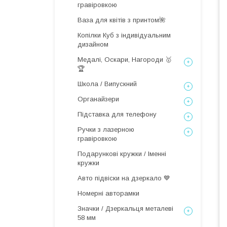
гравіровкою
Ваза для квітів з принтом🌺
Копілки Куб з індивідуальним
дизайном
Медалі, Оскари, Нагороди 🥇
🏆
Школа / Випускний
Органайзери
Підставка для телефону
Ручки з лазерною
гравіровкою
Подарункові кружки / Іменні
кружки
Авто підвіски на дзеркало 💙
Номерні авторамки
Значки / Дзеркальця металеві
58 мм