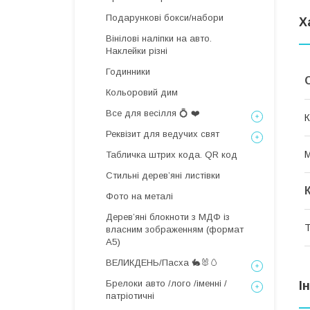
Подарункові бокси/набори
Х
Вінілові наліпки на авто.
Наклейки різні
Годинники
Кольоровий дим
Все для весілля 💍 ❤️
К
Реквізит для ведучих свят
М
Табличка штрих кода. QR код
Стильні деревʼяні листівки
Фото на металі
Дерев’яні блокноти з МДФ із
Т
власним зображенням (формат
А5)
ВЕЛИКДЕНЬ/Пасха 🐇🐰🥚
Брелоки авто /лого /іменні /
І
патріотичні