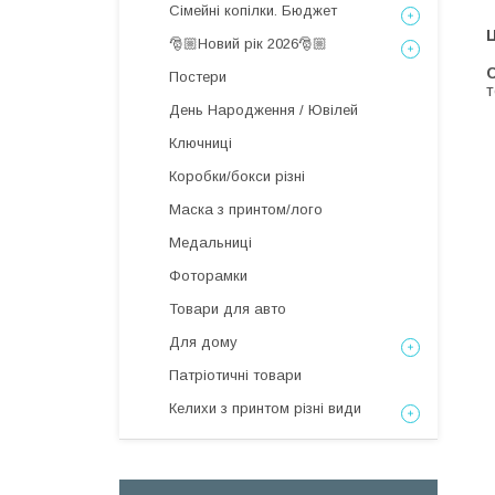
Сімейні копілки. Бюджет
Ц
🎅🏼Новий рік 2026🎅🏼
С
Постери
т
День Народження / Ювілей
Ключниці
Коробки/бокси різні
Маска з принтом/лого
Медальниці
Фоторамки
Товари для авто
Для дому
Патріотичні товари
Келихи з принтом різні види