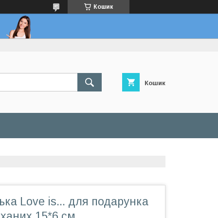
Кошик
Кошик
ька Love is... для подарунка
ханих 15*6 см