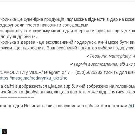
кринька-це сувенірна продукція, яку можна піднести в дар на коже
одарунок чи просто наповнити солодощами.
икористовувати скриньку можна для зберігання прикрас, предметів р
ля душі дрібниць.
кринька з дерева - це ексклюзивний подарунок, який може бути ви
руком, що підкреслить Ваш особливий підхід до вибору подарунка
✔Товщина матеріалу: 
✔Термін виготовлення: від 1-3 
ЗАМОВИТИ у VIBER/Telegram 24|7 →(050)5626282 тисніть для швид
https://mssg.me/podarynku_ukraine
а сайті відображається ціна за виріб, який зображено на головному
изайном та фарбуванням, кінцева вартість може відрізнятися від з
➖➖➖➖➖➖➖➖➖➖➖
ожного дня Новинки наших товарів можна побачити в інстаграм
h
t