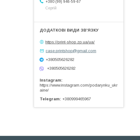
+380 (99) 946-59-67
Сергій
https://print-shop.zp.ua/ua/
case.printshop@gmail.com
+380505626282
+380505626282
Instagram
https://www.instagram.com/podarynku_ukr
aine/
Telegram
+380999465967