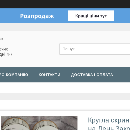
ок
очих
дні 4-7
РО КОМПАНІЮ
КОНТАКТИ
ДОСТАВКА І ОПЛАТА
Кругла скрин
на День Зако