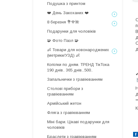
Подушка з принтом
❤️ День Закоханих ❤️
С
8 березня 💐🌹🌺
п
Подарунки для чоловіків
В
д
🧩 Фото Пазл 🧩
С
д
👶 Товари для новонароджених
(метрики/УЗД) 👶
Копілки по дням. ТРЕНД ТікТока
190 днів.. 365 днів...500..
✔
Запальнички з гравіюванням
Н
Столові прибори з
д
гравіюванням
Армійський жетон
К
Фляга з гравіюванням
Міні бари. Цікаві подарунки для
чоловіків
Браслети з гравіюванням