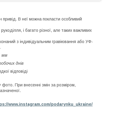
н привід. В неї можна покласти особливий
укоділля, і багато різної, але таких важливих
конаний з індивідуальним гравіювання або УФ-
.
4 мм
робочих днів
кої відповіді
 фото. При внесенні змін за розміром,
азначеної.
tps://www.instagram.com/podarynku_ukraine/