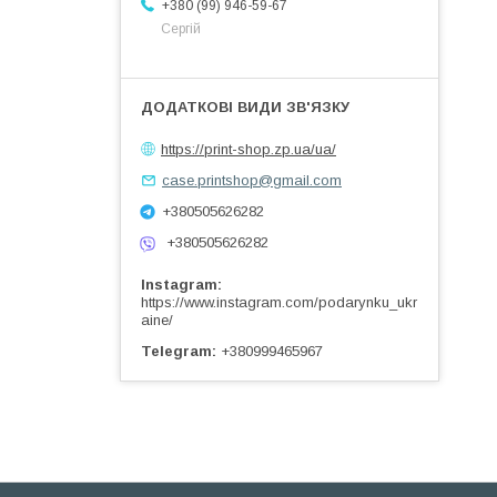
+380 (99) 946-59-67
Сергій
https://print-shop.zp.ua/ua/
case.printshop@gmail.com
+380505626282
+380505626282
Instagram
https://www.instagram.com/podarynku_ukr
aine/
Telegram
+380999465967