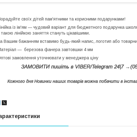
орадуйте своїх дітей пам'ятними та корисними подарунками!
інійка із ім'ям — чудовий варіант для бюджетного подарунка школя
 такою лінійкою заняття стануть цікавішими.
а Вашим бажанням вставимо будь-який напис, логотип або товарни
атеріал — березова фанера завтовшки 4 мм
птові замовлення уточнювати у менеджера ціну
ЗАМОВИТИ пишіть в VIBER/Telegram 24|7 →(050
Кожного дня Новинки наших товарів можна побачити в інст
арактеристики