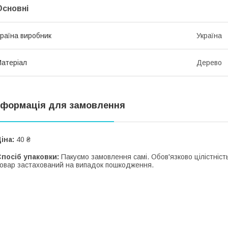
Основні
раїна виробник
Україна
атеріал
Дерево
нформація для замовлення
іна:
40 ₴
посіб упаковки:
Пакуємо замовлення самі. Обов'язково цілістність
овар застахований на випадок пошкодження.