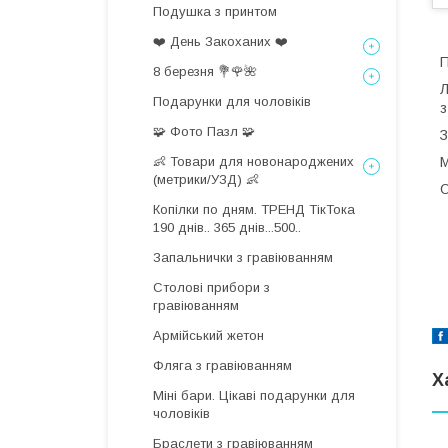
Подушка з принтом
❤️ День Закоханих ❤️
П
8 березня 💐🌹🌺
Л
Подарунки для чоловіків
з
🧩 Фото Пазл 🧩
З
👶 Товари для новонароджених
М
(метрики/УЗД) 👶
О
Копілки по дням. ТРЕНД ТікТока
190 днів.. 365 днів...500..
Запальнички з гравіюванням
Столові прибори з
гравіюванням
Армійський жетон
Фляга з гравіюванням
Х
Міні бари. Цікаві подарунки для
чоловіків
Браслети з гравіюванням