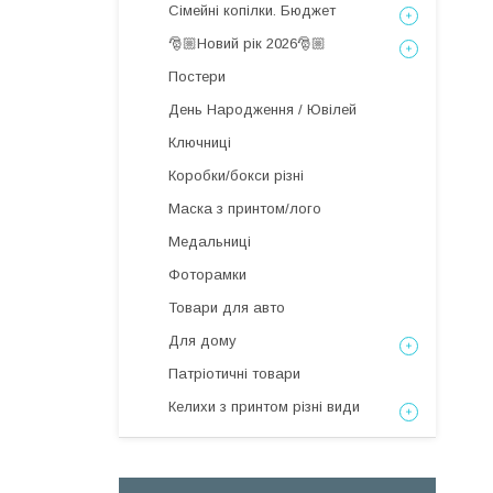
Сімейні копілки. Бюджет
🎅🏼Новий рік 2026🎅🏼
Постери
День Народження / Ювілей
Ключниці
Коробки/бокси різні
Маска з принтом/лого
Медальниці
Фоторамки
Товари для авто
Для дому
Патріотичні товари
Келихи з принтом різні види