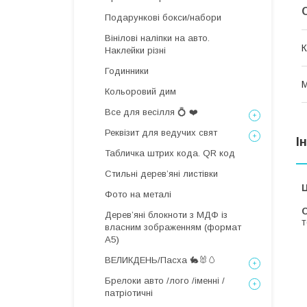
Подарункові бокси/набори
Вінілові наліпки на авто.
К
Наклейки різні
Годинники
М
Кольоровий дим
Все для весілля 💍 ❤️
Реквізит для ведучих свят
І
Табличка штрих кода. QR код
Стильні деревʼяні листівки
Ц
Фото на металі
С
Дерев’яні блокноти з МДФ із
т
власним зображенням (формат
А5)
ВЕЛИКДЕНЬ/Пасха 🐇🐰🥚
Брелоки авто /лого /іменні /
патріотичні