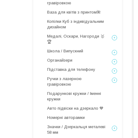
гравіровкою
Ваза для квітів з принтом🌺
Копілки Куб з індивідуальним
дизайном
Медалі, Оскари, Нагороди 🥇
🏆
Школа / Випускний
Органайзери
Підставка для телефону
Ручки з лазерною
гравіровкою
Подарункові кружки / Іменні
кружки
Авто підвіски на дзеркало 💙
Номерні авторамки
Значки / Дзеркальця металеві
58 мм