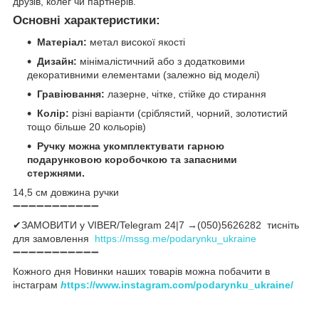
друзів, колег чи партнерів.
Основні характеристики:
Матеріал:
метал високої якості
Дизайн:
мінімалістичний або з додатковими
декоративними елементами (залежно від моделі)
Гравіювання:
лазерне, чітке, стійке до стирання
Колір:
різні варіанти (сріблястий, чорний, золотистий
тощо більше 20 кольорів)
Ручку можна укомплектувати гарною
подарунковою коробочкою та запасними
стержнями.
14,5 см довжина ручки
➖➖➖➖➖➖➖➖➖➖➖
✔ЗАМОВИТИ у VIBER/Telegram 24|7 →(050)5626282 тисніть
для замовлення
https://mssg.me/podarynku_ukraine
➖➖➖➖➖➖➖➖➖➖➖
Кожного дня Новинки наших товарів можна побачити в
інстаграм
h
ttps://www.instagram.com/podarynku_ukraine/