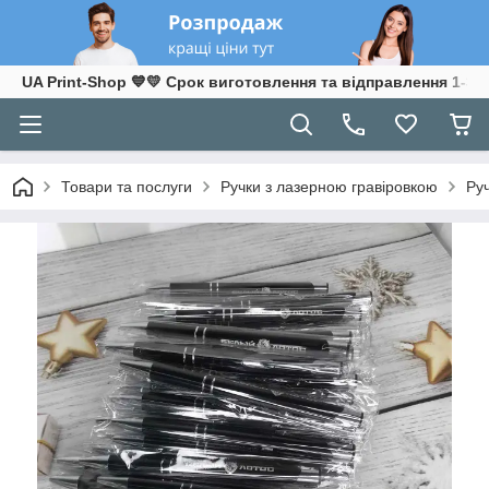
UA Print-Shop ​💙💛 Срок виготовлення та відправлення 1-3 р
Товари та послуги
Ручки з лазерною гравіровкою
Руч