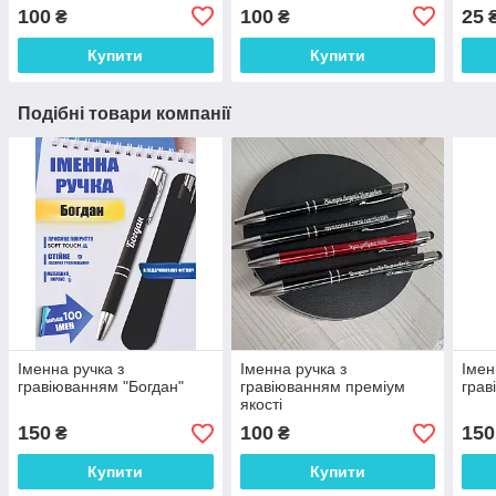
100
100
25
₴
₴
Купити
Купити
Подібні товари компанії
Іменна ручка з
Іменна ручка з
Імен
гравіюванням "Богдан"
гравіюванням преміум
грав
якості
150
100
150
₴
₴
Купити
Купити