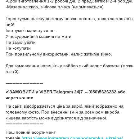
-Срок виготовлення 1-2 робочі дні. В предСвяткові 2-4 роб.дні.
-Материал:скло, вінілова плівка (не змивається)
Гарантуємо цілісну доставку новою поштою, товар застрахова
ний!
Інструкція користування :
У посудомийній машині не мити
Не замочувати
Не колупати
При правильному використанні напис житиме вічно.
Для замовлення напишіть у вайбер який напис бажаєте (можн
а свій)
➖➖➖➖➖➖➖➖➖➖➖
✔ЗАМОВИТИ у VIBER/Telegram 24|7 →(050)5626282 або
через кошик
На сайті відображається ціна за виріб, який зображено на
головному фото. При внесенні змін за розміром вироба
кінцева вартість може відрізнятися від зазначеної.
➖➖➖➖➖➖➖➖➖➖➖
Наш повний асортимент
товарів
h
ttps://www.instagram.com/podarynku_ukraine/