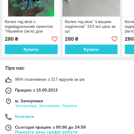
Келих під віскі з
Келих під віскі "з вашим
Келих
індивідуальним принтом
надписом" 310 мл ціна за
інди
"Налийте (ім'я) для
шт
(ім'я
настрою" 305 мл
відп
280
280
280
₴
₴
Купити
Купити
Про нас
96% позитивних з 317 відгуків за рік
Працює з 15.05.2013
м. Запоріжжя
Запорожье, Запоріжжя, Україна
Контакти
Сьогодні працює з 00:00 до 24:00
Показати весь графік роботи