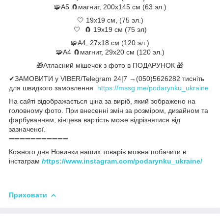
🧩А5 🧲магнит, 200х145 см (63 эл.)
🤍 19х19 см, (75 эл.)
🤍 🧲 19х19 см (75 эл)
🧩А4, 27х18 см (120 эл.)
🧩А4 🧲магнит, 29х20 см (120 эл.)
🎁Атласний мішечок з фото в ПОДАРУНОК 🎁
✔ЗАМОВИТИ у VIBER/Telegram 24|7 →(050)5626282 тисніть
для швидкого замовлення
https://mssg.me/podarynku_ukraine
На сайті відображається ціна за виріб, який зображено на
головному фото. При внесенні змін за розміром, дизайном та
фарбуванням, кінцева вартість може відрізнятися від
зазначеної.
➖➖➖➖➖➖➖➖➖➖➖
Кожного дня Новинки наших товарів можна побачити в
інстаграм
h
ttps://www.instagram.com/podarynku_ukraine/
Приховати