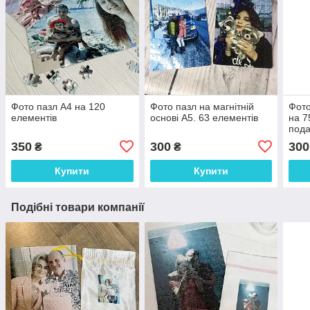
Фото пазл А4 на 120
Фото пазл на магнітній
Фото
елементів
основі А5. 63 елементів
на 7
пода
350
300
300
₴
₴
Купити
Купити
Подібні товари компанії