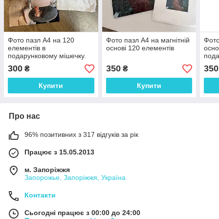
Фото пазл А4 на 120
Фото пазл А4 на магнітній
Фото
елементів в
основі 120 елементів
осно
подарунковому мішечку.
пода
Не магніт
фот
300
350
350
₴
₴
Купити
Купити
Про нас
96% позитивних з 317 відгуків за рік
Працює з 15.05.2013
м. Запоріжжя
Запорожье, Запоріжжя, Україна
Контакти
Сьогодні працює з 00:00 до 24:00