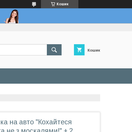
Кошик
Кошик
ка на авто "Кохайтеся
та не з москалями!" + 2