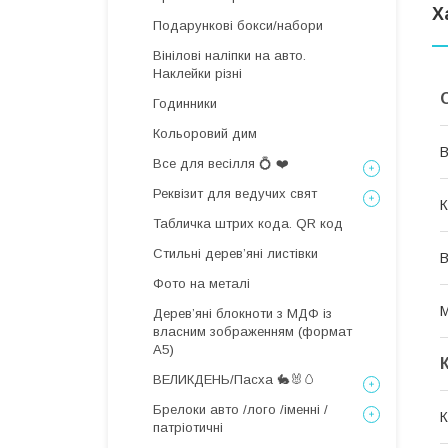
Х
Подарункові бокси/набори
Вінілові наліпки на авто.
Наклейки різні
Годинники
Кольоровий дим
В
Все для весілля 💍 ❤️
Реквізит для ведучих свят
К
Табличка штрих кода. QR код
Стильні деревʼяні листівки
В
Фото на металі
М
Дерев’яні блокноти з МДФ із
власним зображенням (формат
А5)
ВЕЛИКДЕНЬ/Пасха 🐇🐰🥚
Брелоки авто /лого /іменні /
К
патріотичні