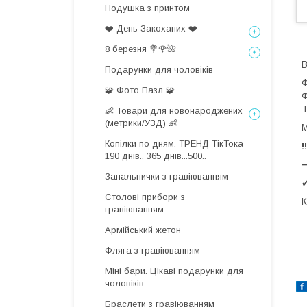
Подушка з принтом
❤️ День Закоханих ❤️
8 березня 💐🌹🌺
В
Подарунки для чоловіків
Ф
🧩 Фото Пазл 🧩
Ф
Т
👶 Товари для новонароджених
(метрики/УЗД) 👶
М
Копілки по дням. ТРЕНД ТікТока
!
190 днів.. 365 днів...500..
Запальнички з гравіюванням
✔
Столові прибори з
К
гравіюванням
Армійський жетон
Фляга з гравіюванням
Міні бари. Цікаві подарунки для
чоловіків
Браслети з гравіюванням