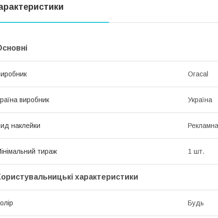
арактеристики
Основні
иробник
Oracal
раїна виробник
Україна
ид наклейки
Рекламн
інімальний тираж
1 шт.
Користувальницькі характеристики
олір
Будь