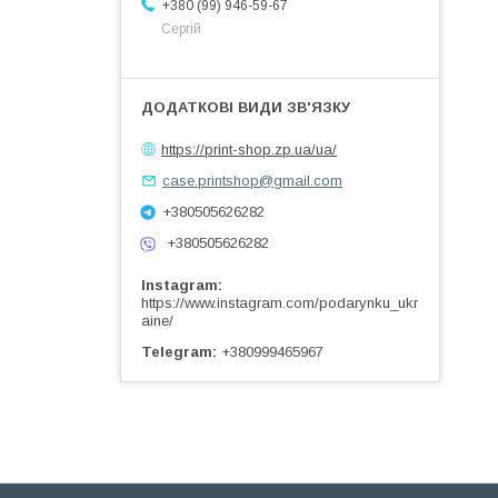
+380 (99) 946-59-67
Сергій
https://print-shop.zp.ua/ua/
case.printshop@gmail.com
+380505626282
+380505626282
Instagram
https://www.instagram.com/podarynku_ukr
aine/
Telegram
+380999465967