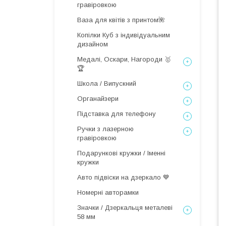
гравіровкою
Ваза для квітів з принтом🌺
Копілки Куб з індивідуальним
дизайном
Медалі, Оскари, Нагороди 🥇
🏆
Школа / Випускний
Органайзери
Підставка для телефону
Ручки з лазерною
гравіровкою
Подарункові кружки / Іменні
кружки
Авто підвіски на дзеркало 💙
Номерні авторамки
Значки / Дзеркальця металеві
58 мм