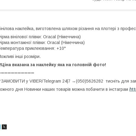
інілова наклейка, виготовлена шляхом різання на плотері з професі
ірма вінілової плівки: Oracal (Німеччина)
ірма монтажної плівки: Oracal (Німеччина)
емпература приклеювання: +10°
ожливі інші розміри.
!!Ціна вказана за наклейку яка на головній фото!
➖➖➖➖➖➖➖➖➖➖➖
ЗАМОВИТИ у VIBER/Telegram 24|7 →(050)5626282 тисніть для з
ожного дня Новинки наших товарів можна побачити в інстаграм
h
t