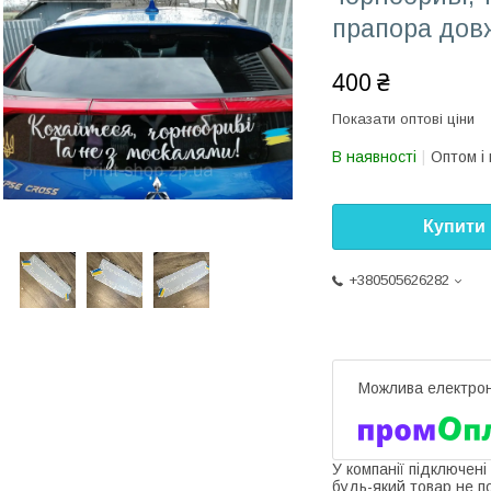
прапора дов
400 ₴
Показати оптові ціни
В наявності
Оптом і 
Купити
+380505626282
У компанії підключені
будь-який товар не п