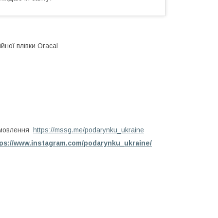
йної плівки Oracal
амовлення
https://mssg.me/podarynku_ukraine
tps://www.instagram.com/podarynku_ukraine/