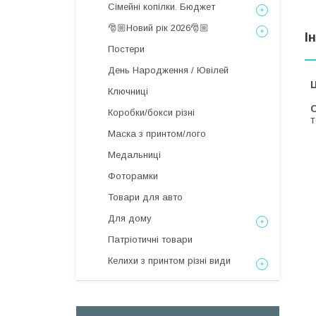
Сімейні копілки. Бюджет
🎅🏼Новий рік 2026🎅🏼
І
Постери
День Народження / Ювілей
Ц
Ключниці
С
Коробки/бокси різні
т
Маска з принтом/лого
Медальниці
Фоторамки
Товари для авто
Для дому
Патріотичні товари
Келихи з принтом різні види