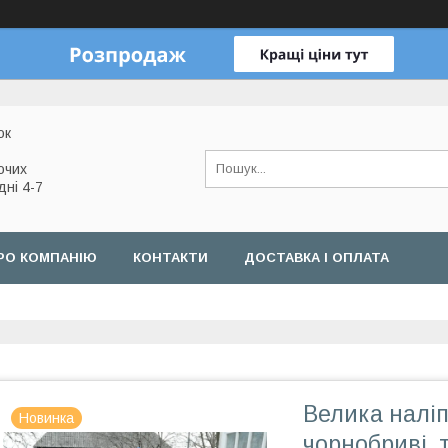
ок
очих
дні 4-7
РО КОМПАНІЮ
КОНТАКТИ
ДОСТАВКА І ОПЛАТА
Велика наліп
Новинка
чорнобриві, 