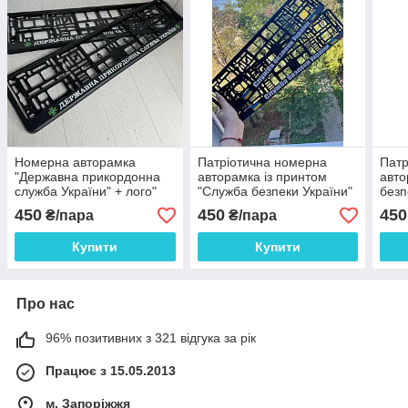
Номерна авторамка
Патріотична номерна
Патр
"Державна прикордонна
авторамка із принтом
авто
служба України" + лого"
"Служба безпеки України"
безп
УФ-принт Ціна за пару!
Ціна за пару!
пару
450
450
450
₴/пара
₴/пара
Купити
Купити
Про нас
96% позитивних з 321 відгука за рік
Працює з 15.05.2013
м. Запоріжжя