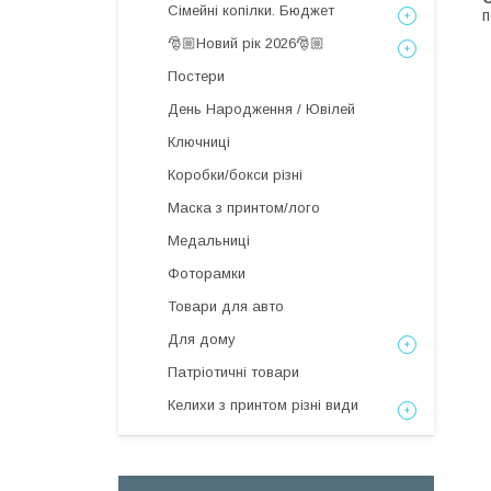
Сімейні копілки. Бюджет
п
🎅🏼Новий рік 2026🎅🏼
Постери
День Народження / Ювілей
Ключниці
Коробки/бокси різні
Маска з принтом/лого
Медальниці
Фоторамки
Товари для авто
Для дому
Патріотичні товари
Келихи з принтом різні види