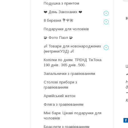
Подушка з принтом
❤️ День Закоханих ❤️
Н
8 березня 💐🌹🌺
Подарунки для чоловіків
🧩 Фото Пазл 🧩
👶 Товари для новонароджених
(метрики/УЗД) 👶
Копілки по дням. ТРЕНД ТікТока
190 днів.. 365 днів...500..
Ц
Запальнички з гравіюванням
✔
Н
Столові прибори з
д
гравіюванням
Армійський жетон
К
Фляга з гравіюванням
Міні бари. Цікаві подарунки для
чоловіків
Браслети з гравіюванням