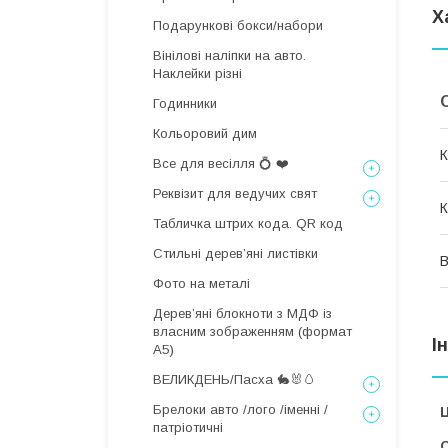
Х
Подарункові бокси/набори
Вінілові наліпки на авто.
Наклейки різні
Годинники
Кольоровий дим
К
Все для весілля 💍 ❤️
Реквізит для ведучих свят
К
Табличка штрих кода. QR код
Стильні деревʼяні листівки
В
Фото на металі
Дерев’яні блокноти з МДФ із
власним зображенням (формат
І
А5)
ВЕЛИКДЕНЬ/Пасха 🐇🐰🥚
Брелоки авто /лого /іменні /
Ц
патріотичні
С