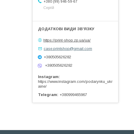
+380 (99) 946-59-67
Сергій
https://print-shop.zp.ua/ua/
case.printshop@gmail.com
+380505626282
+380505626282
Instagram
https://www.instagram.com/podarynku_ukr
aine/
Telegram
+380999465967