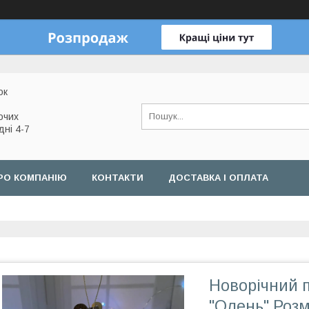
ок
очих
дні 4-7
РО КОМПАНІЮ
КОНТАКТИ
ДОСТАВКА І ОПЛАТА
Новорічний 
"Олень" Розм