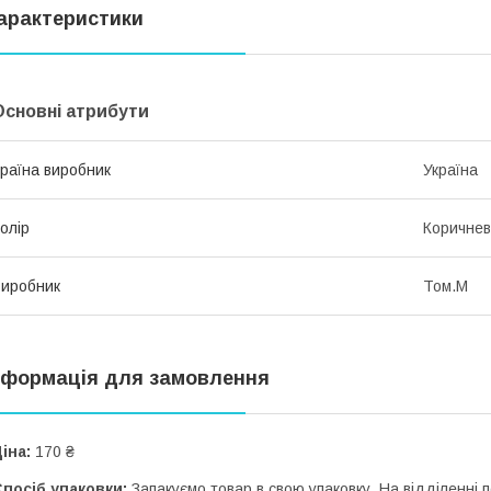
арактеристики
Основні атрибути
раїна виробник
Україна
олір
Коричне
иробник
Том.М
нформація для замовлення
іна:
170 ₴
посіб упаковки:
Запакуємо товар в свою упаковку. На відділенні п