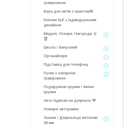
гравіровкою
Ваза для квітів з принтом🌺
Копілки Куб з індивідуальним
дизайном
Медалі, Оскари, Нагороди 🥇
🏆
Школа / Випускний
Органайзери
Підставка для телефону
Ручки з лазерною
гравіровкою
Подарункові кружки / Іменні
кружки
Авто підвіски на дзеркало 💙
Номерні авторамки
Значки / Дзеркальця металеві
58 мм