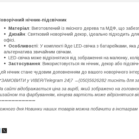
оворічний нічник-підсвічник
Матеріал
: Виготовлений із якісного дерева та МДФ, що забезп
Дизайн
: Святковий новорічний декор, ідеально підходить дл
офісі.
Особливості
: У комплекті йде LED-свічка з батарейками, яка
альтернатива звичайним свічкам.
LED-свічка може відрізнятися від зображення на малюнку, кол
Застосування
: Використовується як нічник, декор або підсвіч
ей нічник стане чудовим доповненням до вашого новорічного інтер
ЗАМОВИТИ у VIBER/Telegram 24|7 →(050)5626282 тисніть для 
а сайті відображається ціна за виріб, який зображено на головно
изайном та фарбуванням, кінцева вартість може відрізнятися від
➖➖➖➖➖➖➖➖➖➖➖
ожного дня Новинки наших товарів можна побачити в інстаграм