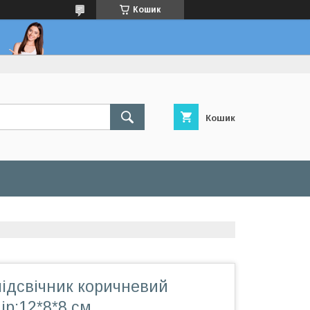
Кошик
Кошик
підсвічник коричневий
ір:12*8*8 см