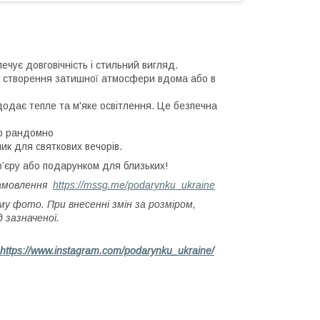
ечує довговічність і стильний вигляд.
я створення затишної атмосфери вдома або в
 додає тепле та м'яке освітлення. Це безпечна
ір рандомно
ник для святкових вечорів.
’єру або подарунком для близьких!
замовлення
https://mssg.me/podarynku_ukraine
му фото. При внесенні змін за розміром,
 зазначеної.
https://www.instagram.com/podarynku_ukraine/