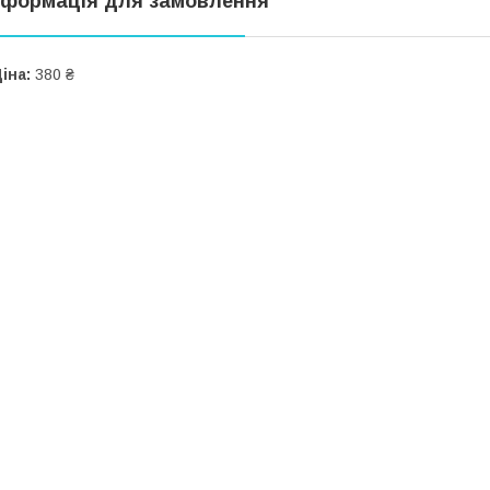
нформація для замовлення
іна:
380 ₴