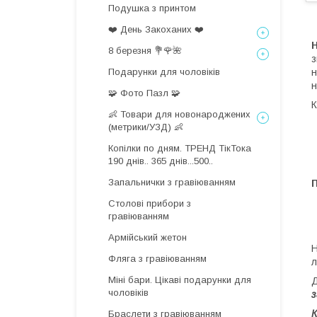
Подушка з принтом
❤️ День Закоханих ❤️
Н
8 березня 💐🌹🌺
з
Подарунки для чоловіків
н
н
🧩 Фото Пазл 🧩
К
👶 Товари для новонароджених
(метрики/УЗД) 👶
Копілки по дням. ТРЕНД ТікТока
190 днів.. 365 днів...500..
Запальнички з гравіюванням
Столові прибори з
гравіюванням
Армійський жетон
Н
Фляга з гравіюванням
л
Міні бари. Цікаві подарунки для
Д
чоловіків
К
Браслети з гравіюванням