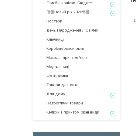
І
Сімейні копілки. Бюджет
🎅🏼Новий рік 2026🎅🏼
Ц
Постери
День Народження / Ювілей
Ключниці
Коробки/бокси різні
Маска з принтом/лого
Медальниці
Фоторамки
Товари для авто
Для дому
Патріотичні товари
Келихи з принтом різні види