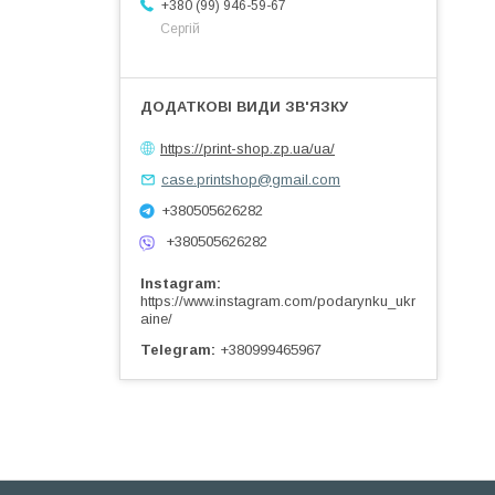
+380 (99) 946-59-67
Сергій
https://print-shop.zp.ua/ua/
case.printshop@gmail.com
+380505626282
+380505626282
Instagram
https://www.instagram.com/podarynku_ukr
aine/
Telegram
+380999465967