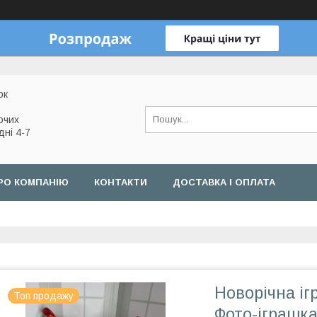
ок
очих
дні 4-7
РО КОМПАНІЮ
КОНТАКТИ
ДОСТАВКА І ОПЛАТА
Новорічна іг
Топ продажу
Фото-іграшка