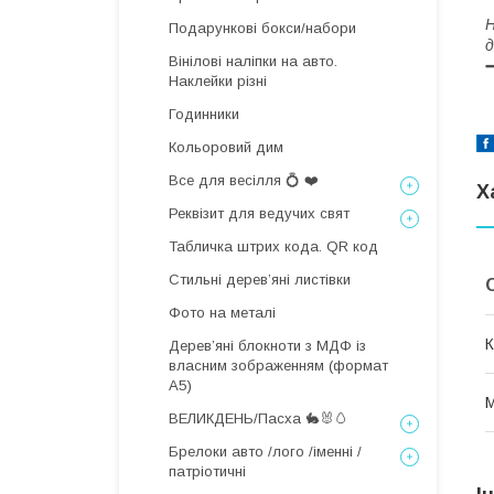
Н
Подарункові бокси/набори
д
Вінілові наліпки на авто.
Наклейки різні
Годинники
Кольоровий дим
Все для весілля 💍 ❤️
Х
Реквізит для ведучих свят
Табличка штрих кода. QR код
Стильні деревʼяні листівки
Фото на металі
К
Дерев’яні блокноти з МДФ із
власним зображенням (формат
А5)
М
ВЕЛИКДЕНЬ/Пасха 🐇🐰🥚
Брелоки авто /лого /іменні /
патріотичні