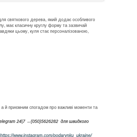
 для святкового дерева, який додає особливого
лу, має класичну круглу форму та зазвичай
авдяки цьому, куля стає персоналізованою,
 а й приємним спогадом про важливі моменти та
elegram 24|7 →(050)5626282 для швидкого
https://www.instagram.com/podarynku_ukraine/