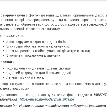
оворічна куля з фото
- це індивідуальний і оригінальний декор
начення новорічним прикрасам. Куля виготовлена з прозорого акри
аповнюється обраним вами фото, що розташовується всередині. З
адаючи ялинці неповторного вигляду.
уля може бути:
З фотодруком з одного чи двох боків
Зі сніговим або гліттерним наповненням
В різних розмірах (найпопулярніші діаметри 8-10 см)
В комплекті подарункова упаковка
Переваги:
Індивідуальний дизайн під ваші спогади
Чудовий подарунок для близьких і друзів
Легкий і міцний матеріал
оворічна куля з фото стане не лише частиною новорічного декору,
юдей у вашому житті.
ля замовлення клацніть кнопку КУПИТИ, фото скидати в
VIBER/T
замовлення
https://mssg.me/podarynku_ukraine
ожного дня Новинки наших товарів можна побачити в інстаграм