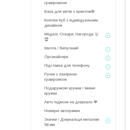
гравіровкою
Ваза для квітів з принтом🌺
Копілки Куб з індивідуальним
дизайном
Медалі, Оскари, Нагороди 🥇
🏆
Школа / Випускний
Органайзери
Підставка для телефону
Ручки з лазерною
гравіровкою
Подарункові кружки / Іменні
кружки
Авто підвіски на дзеркало 💙
Номерні авторамки
Значки / Дзеркальця металеві
58 мм