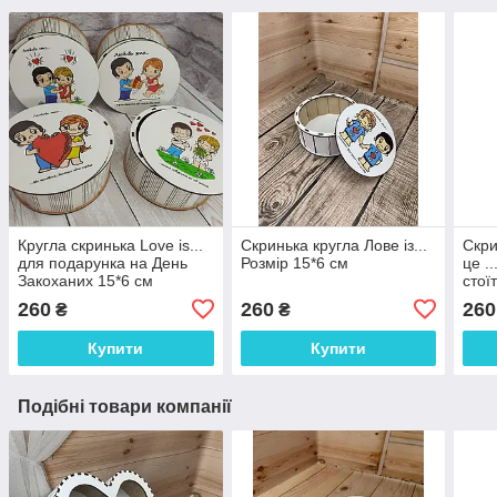
Кругла скринька Love is...
Скринька кругла Лове із...
Скри
для подарунка на День
Розмір 15*6 см
це .
Закоханих 15*6 см
стої
260
260
260
₴
₴
Купити
Купити
Подібні товари компанії