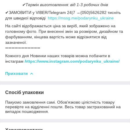
✔Термін виготовлення: від 1-3 робочих днів
✔ЗАМОВИТИ у VIBER/Telegram 24|7 →(050)5626282 тисніть
для швидкої відповіді
https://mssg.me/podarynku_ukraine
На сайті відображається ціна за виріб, який зображено на
головному фото. При внесенні змін за розміром, дизайном та
фарбуванням, кінцева вартість може відрізнятися від
зазначеної.
➖➖➖➖➖➖➖➖➖➖➖
Кожного дня Новинки наших товарів можна побачити в
інстаграм
h
ttps://www.instagram.com/podarynku_ukraine/
Приховати
Спосіб упаковки
Пакуємо замовлення самі. Обов'язково цілістність товару
перевірте на відділенні пошти. Весь товар застрахований на
випадок пошкодження.