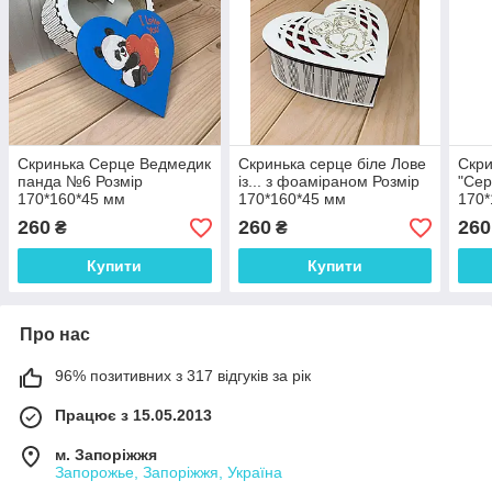
Скринька Серце Ведмедик
Скринька серце біле Лове
Скри
панда №6 Розмір
із... з фоаміраном Розмір
"Сер
170*160*45 мм
170*160*45 мм
170*
260
260
260
₴
₴
Купити
Купити
Про нас
96% позитивних з 317 відгуків за рік
Працює з 15.05.2013
м. Запоріжжя
Запорожье, Запоріжжя, Україна