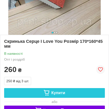
Скринька Серце I Love You Розмір 170*160*45
мм
В наявності
Опт і роздріб
260
₴
250 ₴
від 3 шт.
Купити
або