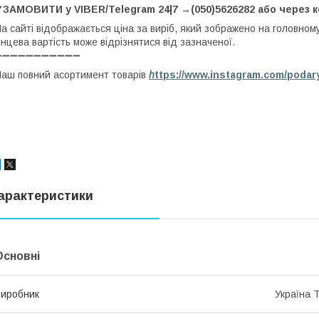
✔ЗАМОВИТИ у VIBER/Telegram 24|7 →(050)5626282 або через 
а сайті відображається ціна за виріб, який зображено на головном
інцева вартість може відрізнятися від зазначеної.
➖➖➖➖➖➖➖➖➖➖➖
аш повний асортимент товарів
h
ttps://www.instagram.com/podar
арактеристики
Основні
иробник
Україна 