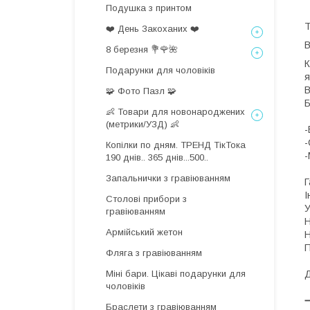
Подушка з принтом
Т
❤️ День Закоханих ❤️
8 березня 💐🌹🌺
К
Подарунки для чоловіків
я
В
🧩 Фото Пазл 🧩
👶 Товари для новонароджених
(метрики/УЗД) 👶
-
-
Копілки по дням. ТРЕНД ТікТока
-
190 днів.. 365 днів...500..
Запальнички з гравіюванням
Г
І
Столові прибори з
У
гравіюванням
Н
Армійський жетон
Н
П
Фляга з гравіюванням
Міні бари. Цікаві подарунки для
Д
чоловіків
Браслети з гравіюванням