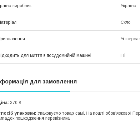
раїна виробник
Україна
атеріал
Скло
ризначення
Універса
ідходить для миття в посудомийній машині
Ні
нформація для замовлення
іна:
370 ₴
посіб упаковки:
Упаковуємо товар самі. На пошті обов'язково! П
ипадок пошкодження перевізника