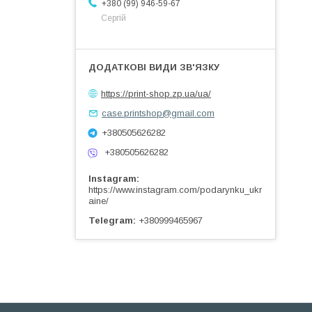
+380 (99) 946-59-67
Сергій
https://print-shop.zp.ua/ua/
case.printshop@gmail.com
+380505626282
+380505626282
Instagram
https://www.instagram.com/podarynku_ukr
aine/
Telegram
+380999465967