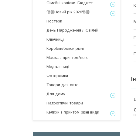
Сімейні копілки. Бюджет
К
🎅🏼Новий рік 2026🎅🏼
Постери
М
День Народження / Ювілей
П
Ключниці
Коробки/бокси різні
П
Маска з принтом/лого
Медальниці
Фоторамки
І
Товари для авто
Для дому
Ц
Патріотичні товари
С
Келихи з принтом різні види
в