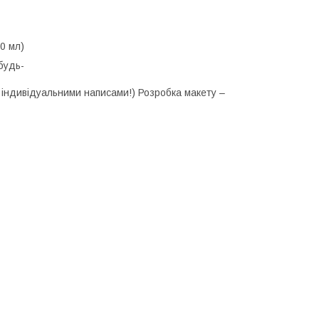
850 мл)
будь-
и індивідуальними написами!) Розробка макету –