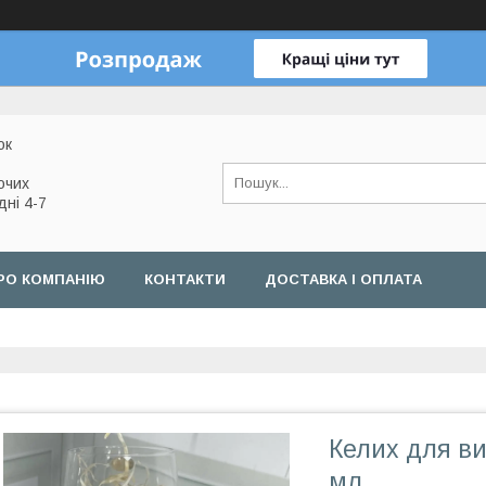
ок
очих
дні 4-7
РО КОМПАНІЮ
КОНТАКТИ
ДОСТАВКА І ОПЛАТА
Келих для ви
мл