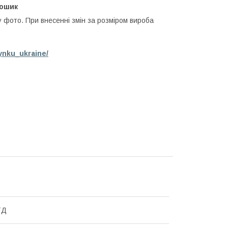
кошик
у фото. При внесенні змін за розміром вироба
ynku_ukraine/
ТД