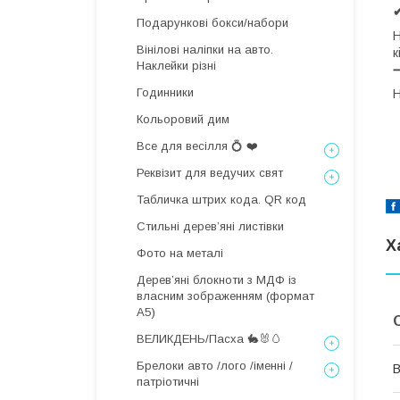
Подарункові бокси/набори
Н
Вінілові наліпки на авто.
к
Наклейки різні
Годинники
Н
Кольоровий дим
Все для весілля 💍 ❤️
Реквізит для ведучих свят
Табличка штрих кода. QR код
Стильні деревʼяні листівки
Х
Фото на металі
Дерев’яні блокноти з МДФ із
власним зображенням (формат
А5)
ВЕЛИКДЕНЬ/Пасха 🐇🐰🥚
Брелоки авто /лого /іменні /
В
патріотичні