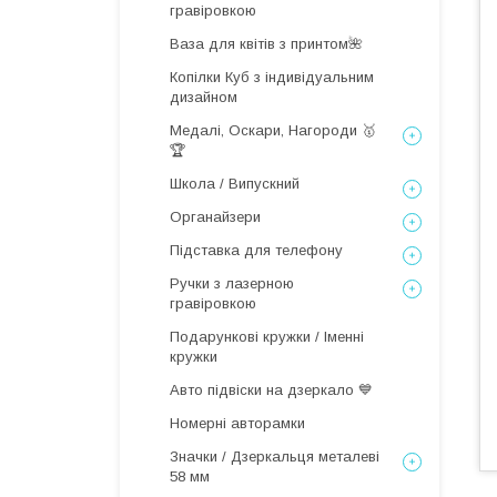
гравіровкою
Ваза для квітів з принтом🌺
Копілки Куб з індивідуальним
дизайном
Медалі, Оскари, Нагороди 🥇
🏆
Школа / Випускний
Органайзери
Підставка для телефону
Ручки з лазерною
гравіровкою
Подарункові кружки / Іменні
кружки
Авто підвіски на дзеркало 💙
Номерні авторамки
Значки / Дзеркальця металеві
58 мм