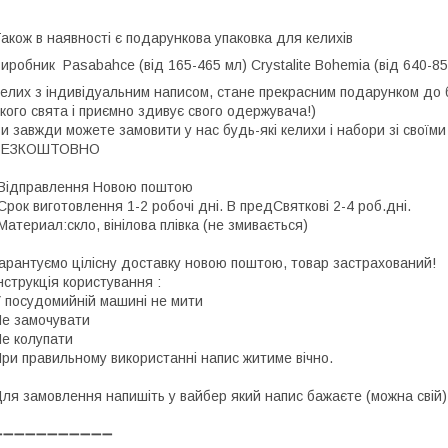
акож в наявності є подарункова упаковка для келихів
Виробник
Pasabahce (від 165-465 мл)
Crystalite Bohemia (від 640-
елих з індивідуальним написом, стане прекрасним подарунком до 
кого свята і приємно здивує свого одержувача!)
и завжди можете замовити у нас будь-які келихи і набори зі своїм
БЕЗКОШТОВНО
Відправлення Новою поштою
Срок виготовлення 1-2 робочі дні. В предСвяткові 2-4 роб.дні.
Материал:скло, вінілова плівка (не змивається)
арантуємо цілісну доставку новою поштою, товар застрахований!
нструкція користування :
 посудомийній машині не мити
е замочувати
е колупати
ри правильному використанні напис житиме вічно.
ля замовлення напишіть у вайбер який напис бажаєте (можна свій)
➖➖➖➖➖➖➖➖➖➖➖