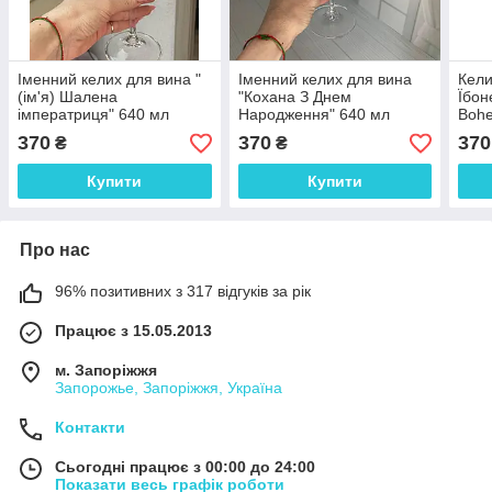
Іменний келих для вина "
Іменний келих для вина
Кели
(ім'я) Шалена
"Кохана З Днем
Їбон
імператриця" 640 мл
Народження" 640 мл
Boh
Crystalite Bohemia
Crystalite Bohemia
370
370
370
₴
₴
Купити
Купити
Про нас
96% позитивних з 317 відгуків за рік
Працює з 15.05.2013
м. Запоріжжя
Запорожье, Запоріжжя, Україна
Контакти
Сьогодні працює з 00:00 до 24:00
Показати весь графік роботи