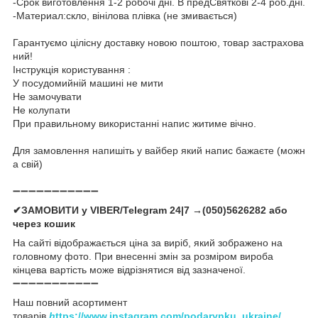
-Срок виготовлення 1-2 робочі дні. В предСвяткові 2-4 роб.дні.
-Материал:скло, вінілова плівка (не змивається)
Гарантуємо цілісну доставку новою поштою, товар застрахова
ний!
Інструкція користування :
У посудомийній машині не мити
Не замочувати
Не колупати
При правильному використанні напис житиме вічно.
Для замовлення напишіть у вайбер який напис бажаєте (можн
а свій)
➖➖➖➖➖➖➖➖➖➖➖
✔ЗАМОВИТИ у VIBER/Telegram 24|7 →(050)5626282 або
через кошик
На сайті відображається ціна за виріб, який зображено на
головному фото. При внесенні змін за розміром вироба
кінцева вартість може відрізнятися від зазначеної.
➖➖➖➖➖➖➖➖➖➖➖
Наш повний асортимент
товарів
h
ttps://www.instagram.com/podarynku_ukraine/