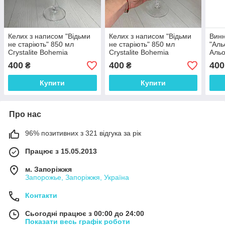
Келих з написом "Відьми
Келих з написом "Відьми
Винн
не старіють" 850 мл
не старіють" 850 мл
"Аль
Crystalite Bohemia
Crystalite Bohemia
Альо
пода
400
400
400
₴
₴
Купити
Купити
Про нас
96% позитивних з 321 відгука за рік
Працює з 15.05.2013
м. Запоріжжя
Запорожье, Запоріжжя, Україна
Контакти
Сьогодні працює з 00:00 до 24:00
Показати весь графік роботи