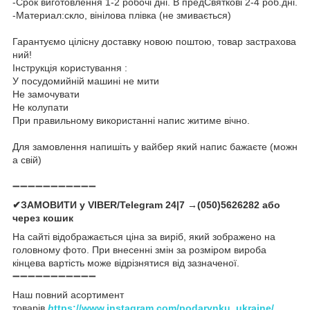
-Срок виготовлення 1-2 робочі дні. В предСвяткові 2-4 роб.дні.
-Материал:скло, вінілова плівка (не змивається)
Гарантуємо цілісну доставку новою поштою, товар застрахова
ний!
Інструкція користування :
У посудомийній машині не мити
Не замочувати
Не колупати
При правильному використанні напис житиме вічно.
Для замовлення напишіть у вайбер який напис бажаєте (можн
а свій)
➖➖➖➖➖➖➖➖➖➖➖
✔ЗАМОВИТИ у VIBER/Telegram 24|7 →(050)5626282 або
через кошик
На сайті відображається ціна за виріб, який зображено на
головному фото. При внесенні змін за розміром вироба
кінцева вартість може відрізнятися від зазначеної.
➖➖➖➖➖➖➖➖➖➖➖
Наш повний асортимент
товарів
h
ttps://www.instagram.com/podarynku_ukraine/