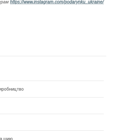
аграм
https://www.instagram.com/podarynku_ukraine/
иробництво
на шию