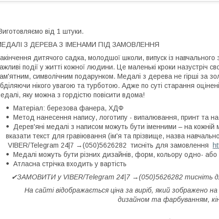
иготовляємо від 1 штуки.
МЕДАЛІ З ДЕРЕВА З ІМЕНАМИ ПІД ЗАМОВЛЕННЯ
акінчення дитячого садка, молодшої школи, випуск із навчального за
ажливі події у житті кожної людини. Це маленькі кроки назустріч с
ам'ятним, символічним подарунком. Медалі з дерева не гірші за зо
бділяючи нікого увагою та турботою. Адже по суті старання оцінені
едалі, яку можна з гордістю повісити вдома!
Матеріал: березова фанера, ХДФ
Метод нанесення напису, логотипу - випалювання, принт та на
Дерев'яні медалі з написом можуть бути іменними – на кожній 
вказати текст для гравіювання (ім'я та прізвище, назва навчаль
VIBER/Telegram 24|7 →(050)5626282 тисніть для замовлення
h
Медалі можуть бути різних дизайнів, форм, кольору одно- або
Атласна стрічка входить у вартість
✔ЗАМОВИТИ у VIBER/Telegram 24|7 →(050)5626282 тисніть 
На сайті відображається ціна за виріб, який зображено на
дизайном та фарбуванням, кін