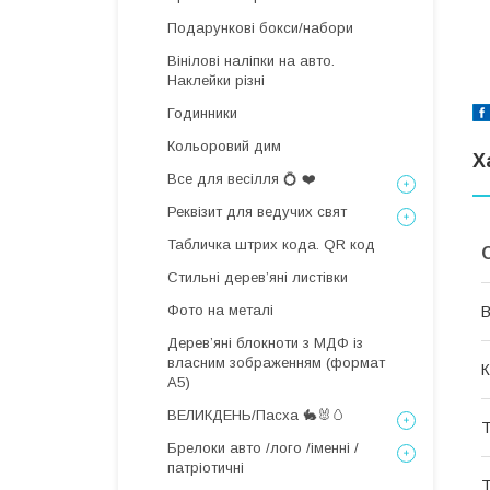
Подарункові бокси/набори
Вінілові наліпки на авто.
Наклейки різні
Годинники
Кольоровий дим
Х
Все для весілля 💍 ❤️
Реквізит для ведучих свят
Табличка штрих кода. QR код
Стильні деревʼяні листівки
Фото на металі
В
Дерев’яні блокноти з МДФ із
власним зображенням (формат
К
А5)
ВЕЛИКДЕНЬ/Пасха 🐇🐰🥚
Т
Брелоки авто /лого /іменні /
патріотичні
Т