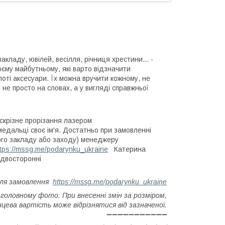
кладу, ювілей, весілля, річниця хрестини... -
воєму майбутньому, які варто відзначити
лоті аксесуари. Їх можна вручити кожному, не
 не просто на словах, а у вигляді справжньої
скрізне прорізання лазером
медальці своє ім'я. Достатньо при замовленні
ного закладу або заходу) менеджеру
ttps://mssg.me/podarynku_ukraine
Катерина
 двосторонні
для замовлення
https://mssg.me/podarynku_ukraine
 головному фото. При внесенні змін за розміром,
цева вартість може відрізнятися від зазначеної.
➖➖➖➖➖➖➖➖➖➖➖