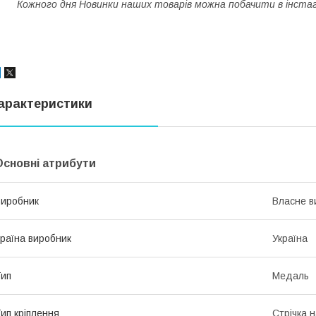
Кожного дня Новинки наших товарів можна побачити в інст
арактеристики
Основні атрибути
иробник
Власне в
раїна виробник
Україна
ип
Медаль
ип кріплення
Стрічка 