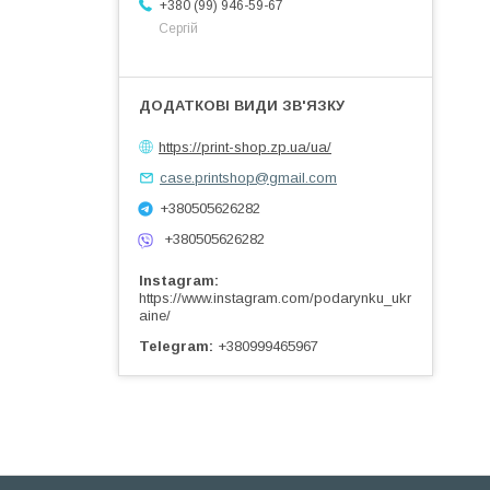
+380 (99) 946-59-67
Сергій
https://print-shop.zp.ua/ua/
case.printshop@gmail.com
+380505626282
+380505626282
Instagram
https://www.instagram.com/podarynku_ukr
aine/
Telegram
+380999465967