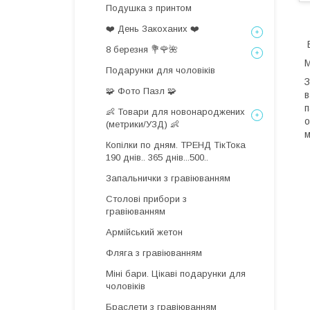
Подушка з принтом
❤️ День Закоханих ❤️
В
8 березня 💐🌹🌺
Подарунки для чоловіків
З
🧩 Фото Пазл 🧩
в
п
👶 Товари для новонароджених
о
(метрики/УЗД) 👶
м
Копілки по дням. ТРЕНД ТікТока
190 днів.. 365 днів...500..
Запальнички з гравіюванням
Столові прибори з
гравіюванням
Армійський жетон
Фляга з гравіюванням
Міні бари. Цікаві подарунки для
чоловіків
Браслети з гравіюванням