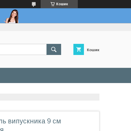
Кошик
Кошик
ль випускника 9 см
я