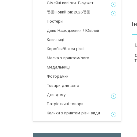
Сімейні копілки. Бюджет
🎅🏼Новий рік 2026🎅🏼
Постери
І
День Народження / Ювілей
Ключниці
Ц
Коробки/бокси різні
С
Маска з принтом/лого
т
Медальниці
Фоторамки
Товари для авто
Для дому
Патріотичні товари
Келихи з принтом різні види