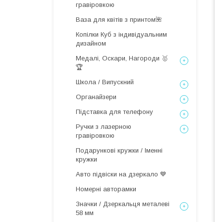
гравіровкою
Ваза для квітів з принтом🌺
Копілки Куб з індивідуальним
дизайном
Медалі, Оскари, Нагороди 🥇
🏆
Школа / Випускний
Органайзери
Підставка для телефону
Ручки з лазерною
гравіровкою
Подарункові кружки / Іменні
кружки
Авто підвіски на дзеркало 💙
Номерні авторамки
Значки / Дзеркальця металеві
58 мм