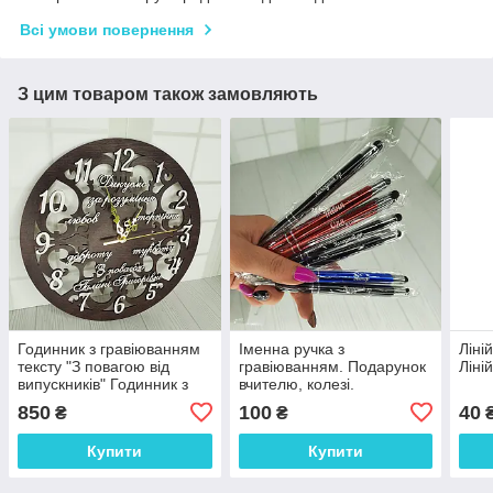
Всі умови повернення
З цим товаром також замовляють
Годинник з гравіюванням
Іменна ручка з
Ліні
тексту "З повагою від
гравіюванням. Подарунок
Ліні
випускників" Годинник з
вчителю, колезі.
логотипом. 30 см
Корпоративний подарунок
850
100
40
₴
₴
Купити
Купити