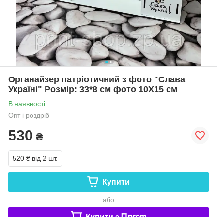
Органайзер патріотичний з фото "Слава
Україні" Розмір: 33*8 см фото 10Х15 см
В наявності
Опт і роздріб
530
₴
520 ₴
від 2 шт.
Купити
або
Купити з