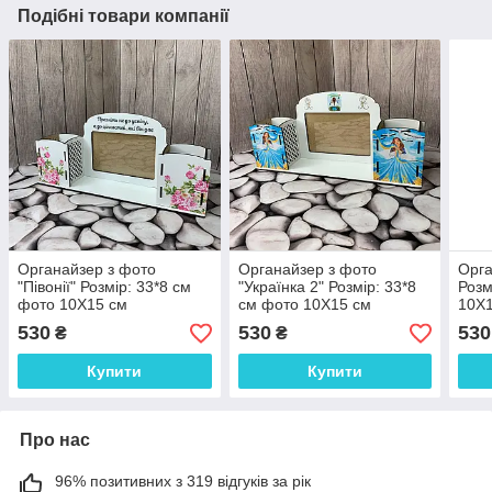
Подібні товари компанії
Органайзер з фото
Органайзер з фото
Орга
"Півонії" Розмір: 33*8 см
"Українка 2" Розмір: 33*8
Розм
фото 10Х15 см
см фото 10Х15 см
10Х
530
530
530
₴
₴
Купити
Купити
Про нас
96% позитивних з 319 відгуків за рік