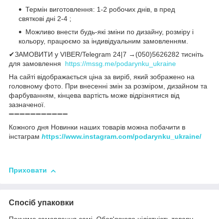
Термін виготовлення: 1-2 робочих днів, в пред
святкові дні 2-4 ;
Можливо внести будь-які зміни по дизайну, розміру і
кольору, працюємо за індивідуальним замовленням.
✔ЗАМОВИТИ у VIBER/Telegram 24|7 →(050)5626282 тисніть
для замовлення
https://mssg.me/podarynku_ukraine
На сайті відображається ціна за виріб, який зображено на
головному фото. При внесенні змін за розміром, дизайном та
фарбуванням, кінцева вартість може відрізнятися від
зазначеної.
➖➖➖➖➖➖➖➖➖➖➖
Кожного дня Новинки наших товарів можна побачити в
інстаграм
h
ttps://www.instagram.com/podarynku_ukraine/
Приховати
Спосіб упаковки
Пакуємо замовлення самі. Обов'язково цілістність товару