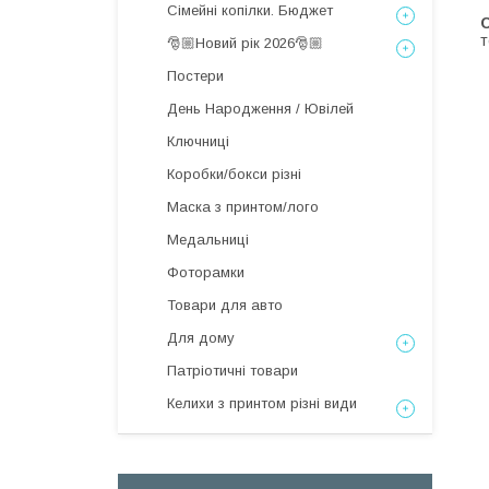
Сімейні копілки. Бюджет
С
т
🎅🏼Новий рік 2026🎅🏼
Постери
День Народження / Ювілей
Ключниці
Коробки/бокси різні
Маска з принтом/лого
Медальниці
Фоторамки
Товари для авто
Для дому
Патріотичні товари
Келихи з принтом різні види