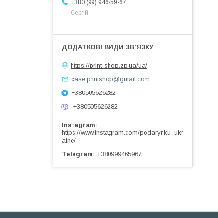
+380 (99) 946-59-67
Сергій
https://print-shop.zp.ua/ua/
case.printshop@gmail.com
+380505626282
+380505626282
Instagram
https://www.instagram.com/podarynku_ukr
aine/
Telegram
+380999465967