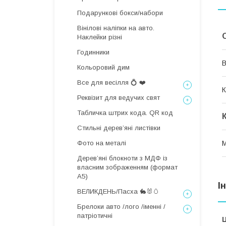
Подарункові бокси/набори
Вінілові наліпки на авто.
Наклейки різні
Годинники
В
Кольоровий дим
Все для весілля 💍 ❤️
К
Реквізит для ведучих свят
Табличка штрих кода. QR код
Стильні деревʼяні листівки
Фото на металі
М
Дерев’яні блокноти з МДФ із
власним зображенням (формат
А5)
І
ВЕЛИКДЕНЬ/Пасха 🐇🐰🥚
Брелоки авто /лого /іменні /
патріотичні
Ц