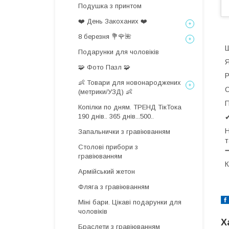
Подушка з принтом
❤️ День Закоханих ❤️
8 березня 💐🌹🌺
Ш
Подарунки для чоловіків
Я
🧩 Фото Пазл 🧩
Р
👶 Товари для новонароджених
С
(метрики/УЗД) 👶
П
Копілки по дням. ТРЕНД ТікТока
190 днів.. 365 днів...500..
✔
Н
Запальнички з гравіюванням
т
Столові прибори з
гравіюванням
К
Армійський жетон
Фляга з гравіюванням
Міні бари. Цікаві подарунки для
чоловіків
Х
Браслети з гравіюванням