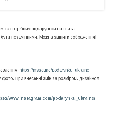
м та потрібним подарунком на свята.
о бути незамінними. Можна змінити зображення!
амовлення
https://mssg.me/podarynku_ukraine
у фото. При внесенні змін за розміром, дизайном
tps://www.instagram.com/podarynku_ukraine/