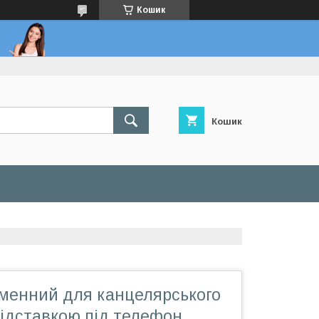
Кошик
Кошик
іменний для канцелярського
підставкою під телефон