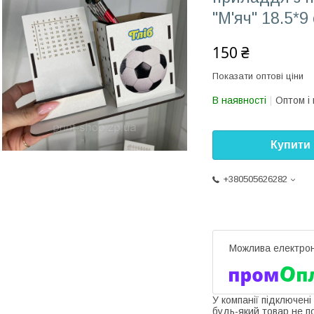
"М'яч" 18.5*9
150 ₴
Показати оптові ціни
В наявності
Оптом і 
Купити
+380505626282
У компанії підключені
будь-який товар не п