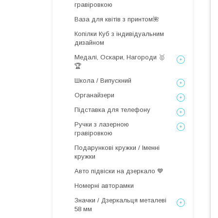
гравіровкою
Ваза для квітів з принтом🌺
Копілки Куб з індивідуальним
дизайном
Медалі, Оскари, Нагороди 🥇
🏆
Школа / Випускний
Органайзери
Підставка для телефону
Ручки з лазерною
гравіровкою
Подарункові кружки / Іменні
кружки
Авто підвіски на дзеркало 💙
Номерні авторамки
Значки / Дзеркальця металеві
58 мм