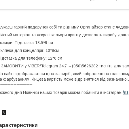
укаєш гарний подарунок собі та рідним? Органайзер стане чудови
кісний матеріал та яскраві кольори принту дозволять виробу довг
озміри: Підставка-18.5*9 см
клянка для концелярії: 10*8см
ідставка для телефону: 12*6 см
ЗАМОВИТИ у VIBER/Telegram 24|7 →(050)5626282 тисніть для з
а сайті відображається ціна за виріб, який зображено на головном
а фарбуванням, кінцева вартість може відрізнятися від зазначеної.
➖➖➖➖➖➖➖➖➖➖➖
ожного дня Новинки наших товарів можна побачити в інстаграм
h
t
арактеристики