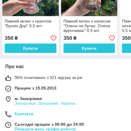
Пивний келих з принтом
Пивний келих з написом
Пивн
"Буххін Дор" 0,5 мл
"Олена не бухає, Олена
неха
відпочиває" 0,5 мл
0,5 
350
350
350
₴
₴
Купити
Купити
Про нас
96% позитивних з 321 відгука за рік
Працює з 15.05.2013
м. Запоріжжя
Запорожье, Запоріжжя, Україна
Контакти
Сьогодні працює з 00:00 до 24:00
Показати весь графік роботи