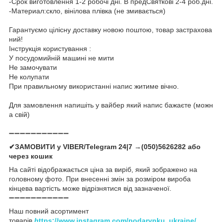
-Срок виготовлення 1-2 робочі дні. В предСвяткові 2-4 роб.дні.
-Материал:скло, вінілова плівка (не змивається)
Гарантуємо цілісну доставку новою поштою, товар застрахова
ний!
Інструкція користування :
У посудомийній машині не мити
Не замочувати
Не колупати
При правильному використанні напис житиме вічно.
Для замовлення напишіть у вайбер який напис бажаєте (можн
а свій)
➖➖➖➖➖➖➖➖➖➖➖
✔ЗАМОВИТИ у VIBER/Telegram 24|7 →(050)5626282 або
через кошик
На сайті відображається ціна за виріб, який зображено на
головному фото. При внесенні змін за розміром вироба
кінцева вартість може відрізнятися від зазначеної.
➖➖➖➖➖➖➖➖➖➖➖
Наш повний асортимент
товарів
h
ttps://www.instagram.com/podarynku_ukraine/