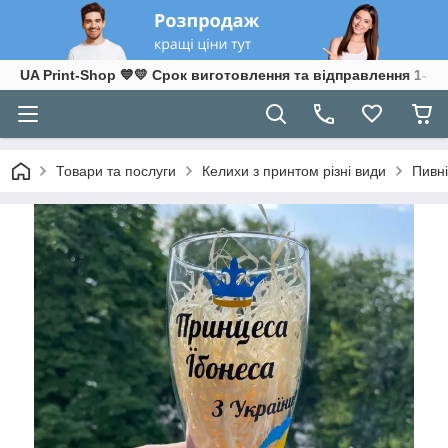
UA Print-Shop ​💙💛 Срок виготовлення та відправлення 1-3 р
Товари та послуги
Келихи з принтом різні види
Пивні