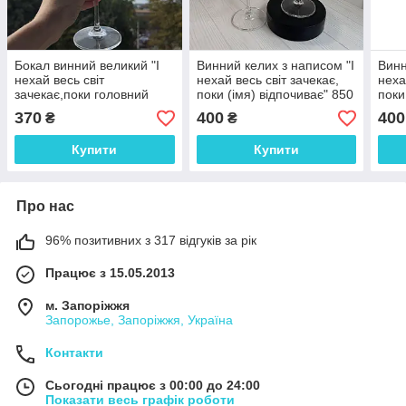
Бокал винний великий "І
Винний келих з написом "І
Винн
нехай весь світ
нехай весь світ зачекає,
неха
зачекає,поки головний
поки (імя) відпочиває" 850
поки
Іруся відпочиває " 640мл
мл зробимо будь-яке ім'я
850 
370
400
400
₴
₴
ім'я
Купити
Купити
Про нас
96% позитивних з 317 відгуків за рік
Працює з 15.05.2013
м. Запоріжжя
Запорожье, Запоріжжя, Україна
Контакти
Сьогодні працює з 00:00 до 24:00
Показати весь графік роботи