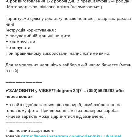
-Срок виготовлення 1-2 робочі дні. В предСвяткові 2-4 роб.дні.
-Материал:скло, вінілова плівка (не змивається)
Гарантуємо цілісну доставку новою поштою, товар застрахова
ний!
Інструкція користування :
У посудомийній машині не мити
Не замочувати
Не колупати
При правильному використанні напис житиме вічно.
Для замовлення напишіть у вайбер який напис бажаєте (можн
а свій)
➖➖➖➖➖➖➖➖➖➖➖
✔ЗАМОВИТИ у VIBER/Telegram 24|7 →(050)5626282 або
через кошик
На сайті відображається ціна за виріб, який зображено на
головному фото. При внесенні змін за розміром вироба
кінцева вартість може відрізнятися від зазначеної.
➖➖➖➖➖➖➖➖➖➖➖
Наш повний асортимент
товарів
h
ttps://www.instagram.com/podarynku_ukraine/