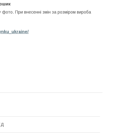
кошик
у фото. При внесенні змін за розміром вироба
ynku_ukraine/
ТД