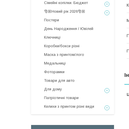
Сімейні копілки. Бюджет
К
🎅🏼Новий рік 2026🎅🏼
Постери
М
День Народження / Ювілей
П
Ключниці
Коробки/бокси різні
П
Маска з принтом/лого
Медальниці
Фоторамки
І
Товари для авто
Для дому
Ц
Патріотичні товари
Келихи з принтом різні види