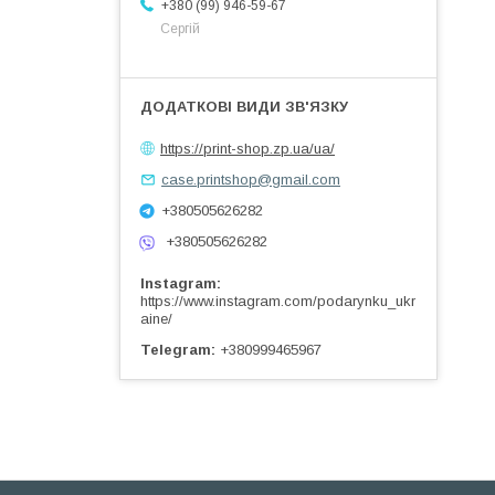
+380 (99) 946-59-67
Сергій
https://print-shop.zp.ua/ua/
case.printshop@gmail.com
+380505626282
+380505626282
Instagram
https://www.instagram.com/podarynku_ukr
aine/
Telegram
+380999465967