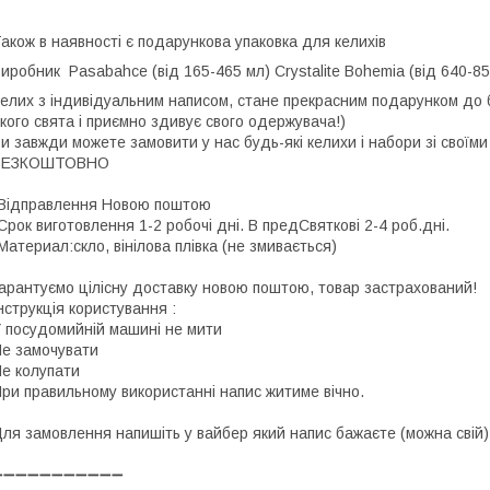
акож в наявності є подарункова упаковка для келихів
Виробник
Pasabahce (від 165-465 мл)
Crystalite Bohemia (від 640-
елих з індивідуальним написом, стане прекрасним подарунком до 
кого свята і приємно здивує свого одержувача!)
и завжди можете замовити у нас будь-які келихи і набори зі своїм
БЕЗКОШТОВНО
Відправлення Новою поштою
Срок виготовлення 1-2 робочі дні. В предСвяткові 2-4 роб.дні.
Материал:скло, вінілова плівка (не змивається)
арантуємо цілісну доставку новою поштою, товар застрахований!
нструкція користування :
 посудомийній машині не мити
е замочувати
е колупати
ри правильному використанні напис житиме вічно.
ля замовлення напишіть у вайбер який напис бажаєте (можна свій)
➖➖➖➖➖➖➖➖➖➖➖