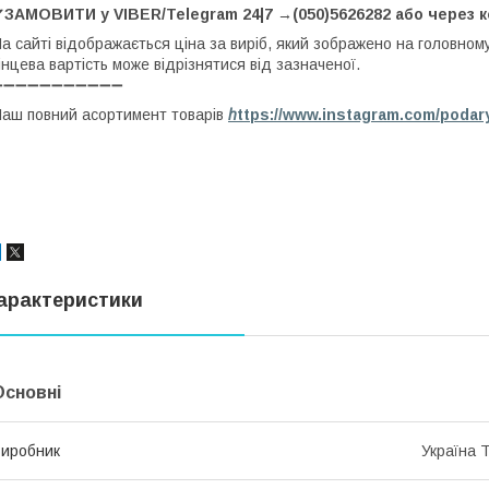
✔ЗАМОВИТИ у VIBER/Telegram 24|7 →(050)5626282 або через 
а сайті відображається ціна за виріб, який зображено на головном
інцева вартість може відрізнятися від зазначеної.
➖➖➖➖➖➖➖➖➖➖➖
аш повний асортимент товарів
h
ttps://www.instagram.com/podar
арактеристики
Основні
иробник
Україна 