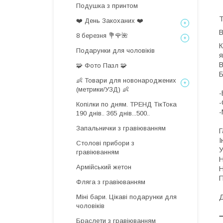
Подушка з принтом
Т
❤️ День Закоханих ❤️
8 березня 💐🌹🌺
К
Подарунки для чоловіків
я
В
🧩 Фото Пазл 🧩
👶 Товари для новонароджених
(метрики/УЗД) 👶
-
-
Копілки по дням. ТРЕНД ТікТока
-
190 днів.. 365 днів...500..
Запальнички з гравіюванням
Г
І
Столові прибори з
У
гравіюванням
Н
Армійський жетон
Н
П
Фляга з гравіюванням
Міні бари. Цікаві подарунки для
Д
чоловіків
Браслети з гравіюванням