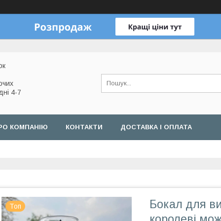
ок
очих
дні 4-7
РО КОМПАНІЮ
КОНТАКТИ
ДОСТАВКА І ОПЛАТА
Бокал для ви
Топ
королеві мож