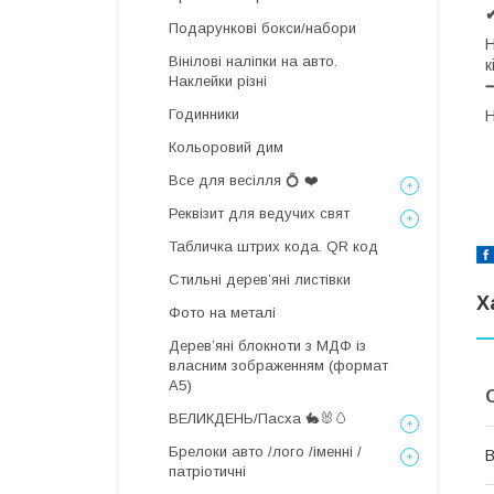
Подарункові бокси/набори
Н
Вінілові наліпки на авто.
к
Наклейки різні
Годинники
Н
Кольоровий дим
Все для весілля 💍 ❤️
Реквізит для ведучих свят
Табличка штрих кода. QR код
Стильні деревʼяні листівки
Х
Фото на металі
Дерев’яні блокноти з МДФ із
власним зображенням (формат
А5)
ВЕЛИКДЕНЬ/Пасха 🐇🐰🥚
Брелоки авто /лого /іменні /
В
патріотичні