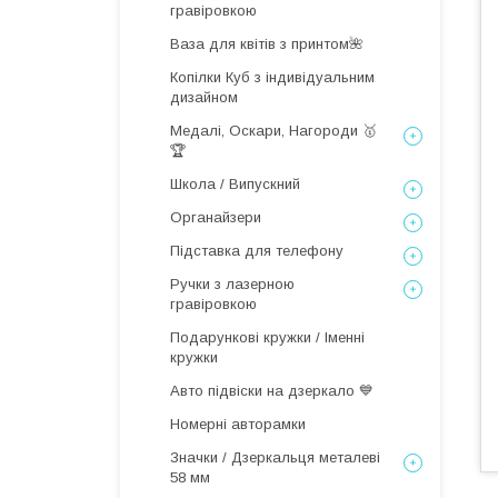
гравіровкою
Ваза для квітів з принтом🌺
Копілки Куб з індивідуальним
дизайном
Медалі, Оскари, Нагороди 🥇
🏆
Школа / Випускний
Органайзери
Підставка для телефону
Ручки з лазерною
гравіровкою
Подарункові кружки / Іменні
кружки
Авто підвіски на дзеркало 💙
Номерні авторамки
Значки / Дзеркальця металеві
58 мм