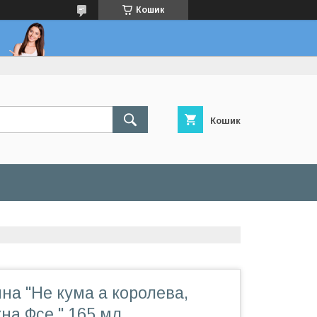
Кошик
Кошик
на "Не кума а королева,
на Фсе " 165 мл