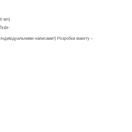
850 мл)
будь-
и індивідуальними написами!) Розробка макету –