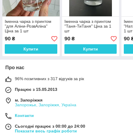
Іменна чарка з принтом
Іменна чарка з принтом
Імен
"для Аліни-РозвАліна"
"Таня-ТиТаня" Ціна за 1
"Нат
Ціна за 1 шт
шт
1 шт
90
90
90
₴
₴
Купити
Купити
Про нас
96% позитивних з 317 відгуків за рік
Працює з 15.05.2013
м. Запоріжжя
Запорожье, Запоріжжя, Україна
Контакти
Сьогодні працює з 00:00 до 24:00
Показати весь графік роботи