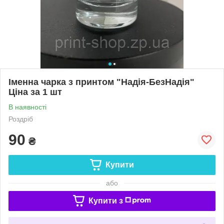
Іменна чарка з принтом "Надія-БезНадія"
Ціна за 1 шт
В наявності
Роздріб
90
₴
Купити
або
Купити з