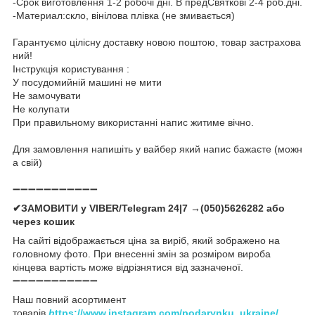
-Срок виготовлення 1-2 робочі дні. В предСвяткові 2-4 роб.дні.
-Материал:скло, вінілова плівка (не змивається)
Гарантуємо цілісну доставку новою поштою, товар застрахова
ний!
Інструкція користування :
У посудомийній машині не мити
Не замочувати
Не колупати
При правильному використанні напис житиме вічно.
Для замовлення напишіть у вайбер який напис бажаєте (можн
а свій)
➖➖➖➖➖➖➖➖➖➖➖
✔ЗАМОВИТИ у VIBER/Telegram 24|7 →(050)5626282 або
через кошик
На сайті відображається ціна за виріб, який зображено на
головному фото. При внесенні змін за розміром вироба
кінцева вартість може відрізнятися від зазначеної.
➖➖➖➖➖➖➖➖➖➖➖
Наш повний асортимент
товарів
h
ttps://www.instagram.com/podarynku_ukraine/