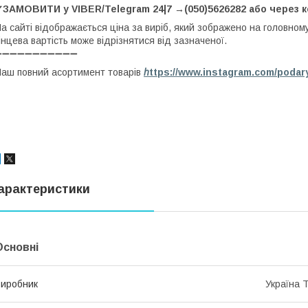
✔ЗАМОВИТИ у VIBER/Telegram 24|7 →(050)5626282 або через 
а сайті відображається ціна за виріб, який зображено на головном
інцева вартість може відрізнятися від зазначеної.
➖➖➖➖➖➖➖➖➖➖➖
аш повний асортимент товарів
h
ttps://www.instagram.com/podar
арактеристики
Основні
иробник
Україна 