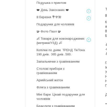
Подушка з принтом
Т
❤️ День Закоханих ❤️
8 березня 💐🌹🌺
К
Подарунки для чоловіків
я
В
🧩 Фото Пазл 🧩
👶 Товари для новонароджених
(метрики/УЗД) 👶
-
-
Копілки по дням. ТРЕНД ТікТока
-
190 днів.. 365 днів...500..
Запальнички з гравіюванням
Г
І
Столові прибори з
У
гравіюванням
Н
Армійський жетон
Н
П
Фляга з гравіюванням
Міні бари. Цікаві подарунки для
Д
чоловіків
Браслети з гравіюванням