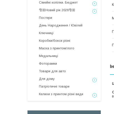
Сімейні копілки. Бюджет
К
🎅🏼Новий рік 2026🎅🏼
Постери
М
День Народження / Ювілей
П
Ключниці
Коробки/бокси різні
П
Маска з принтом/лого
Медальниці
Фоторамки
І
Товари для авто
Для дому
Ц
Патріотичні товари
С
Келихи з принтом різні види
в