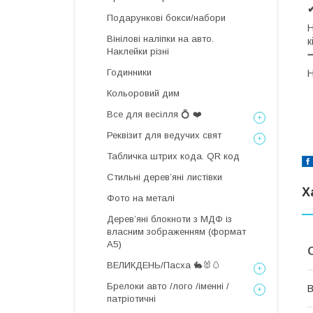
Подарункові бокси/набори
Н
Вінілові наліпки на авто.
к
Наклейки різні
Годинники
Н
Кольоровий дим
Все для весілля 💍 ❤️
Реквізит для ведучих свят
Табличка штрих кода. QR код
Стильні деревʼяні листівки
Х
Фото на металі
Дерев’яні блокноти з МДФ із
власним зображенням (формат
А5)
ВЕЛИКДЕНЬ/Пасха 🐇🐰🥚
Брелоки авто /лого /іменні /
В
патріотичні