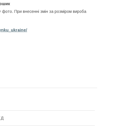
кошик
у фото. При внесенні змін за розміром вироба
ynku_ukraine/
ТД