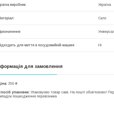
раїна виробник
Україна
атеріал
Скло
ризначення
Універса
ідходить для миття в посудомийній машині
Ні
нформація для замовлення
іна:
350 ₴
посіб упаковки:
Упаковуємо товар самі. На пошті обов'язково! П
ипадок пошкодження перевізника