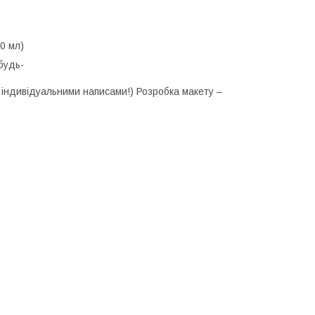
850 мл)
будь-
и індивідуальними написами!) Розробка макету –