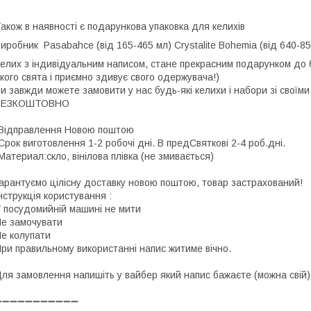
акож в наявності є подарункова упаковка для келихів
Виробник
Pasabahce (від 165-465 мл)
Crystalite Bohemia (від 640-
елих з індивідуальним написом, стане прекрасним подарунком до 
кого свята і приємно здивує свого одержувача!)
и завжди можете замовити у нас будь-які келихи і набори зі своїм
БЕЗКОШТОВНО
Відправлення Новою поштою
Срок виготовлення 1-2 робочі дні. В предСвяткові 2-4 роб.дні.
Материал:скло, вінілова плівка (не змивається)
арантуємо цілісну доставку новою поштою, товар застрахований!
нструкція користування :
 посудомийній машині не мити
е замочувати
е колупати
ри правильному використанні напис житиме вічно.
ля замовлення напишіть у вайбер який напис бажаєте (можна свій)
➖➖➖➖➖➖➖➖➖➖➖