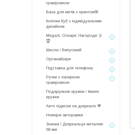
гравіровкою
Ваза для квітів з принтом🌺
Копілки Куб з індивідуальним
дизайном
Медалі, Оскари, Нагороди 🥇
🏆
Школа / Випускний
Органайзери
Підставка для телефону
Ручки з лазерною
гравіровкою
Подарункові кружки / Іменні
кружки
Авто підвіски на дзеркало 💙
Номерні авторамки
Значки / Дзеркальця металеві
58 мм