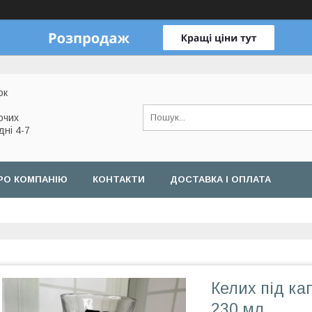
ок
очих
дні 4-7
РО КОМПАНІЮ
КОНТАКТИ
ДОСТАВКА І ОПЛАТА
Келих під кап
230 мл