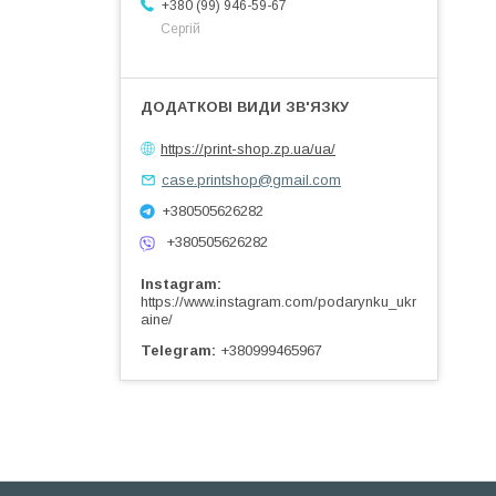
+380 (99) 946-59-67
Сергій
https://print-shop.zp.ua/ua/
case.printshop@gmail.com
+380505626282
+380505626282
Instagram
https://www.instagram.com/podarynku_ukr
aine/
Telegram
+380999465967