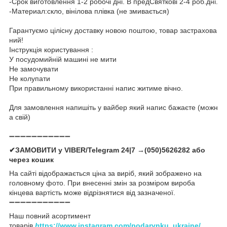
-Срок виготовлення 1-2 робочі дні. В предСвяткові 2-4 роб.дні.
-Материал:скло, вінілова плівка (не змивається)
Гарантуємо цілісну доставку новою поштою, товар застрахова
ний!
Інструкція користування :
У посудомийній машині не мити
Не замочувати
Не колупати
При правильному використанні напис житиме вічно.
Для замовлення напишіть у вайбер який напис бажаєте (можн
а свій)
➖➖➖➖➖➖➖➖➖➖➖
✔ЗАМОВИТИ у VIBER/Telegram 24|7 →(050)5626282 або
через кошик
На сайті відображається ціна за виріб, який зображено на
головному фото. При внесенні змін за розміром вироба
кінцева вартість може відрізнятися від зазначеної.
➖➖➖➖➖➖➖➖➖➖➖
Наш повний асортимент
товарів
h
ttps://www.instagram.com/podarynku_ukraine/