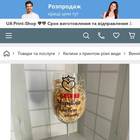
UA Print-Shop ​💙💛 Срок виготовлення та відправлення 1-3 р
Товари та послуги
Келихи з принтом різні види
Винні