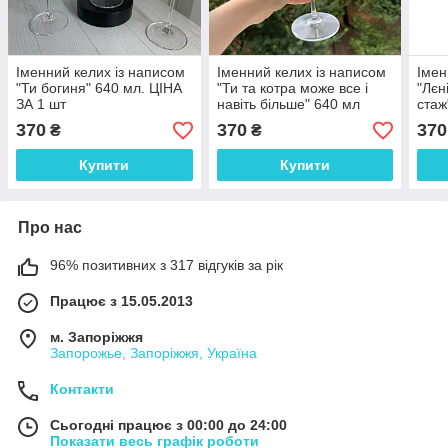
Іменний келих із написом
Іменний келих із написом
Імен
"Ти богиня" 640 мл. ЦІНА
"Ти та котра може все і
"Лєн
ЗА 1 шт
навіть більше" 640 мл
стаж
370
370
370
₴
₴
Купити
Купити
Про нас
96% позитивних з 317 відгуків за рік
Працює з 15.05.2013
м. Запоріжжя
Запорожье, Запоріжжя, Україна
Контакти
Сьогодні працює з 00:00 до 24:00
Показати весь графік роботи