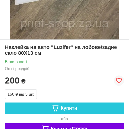
Наклейка на авто "Luzifer" на лобове/задне
скло 80Х13 см
В наявності
Опт і роздріб
200
₴
150 ₴
від 3 шт.
Купити
або
Купити з