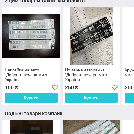
З цим товаром також замовляють
Наклейка на авто
Номерна авторамка
Круж
"Доброго вечора ми з
"Доброго вечора ми з
ми з
України"
України"
100
250
250
₴
₴
Купити
Купити
Подібні товари компанії