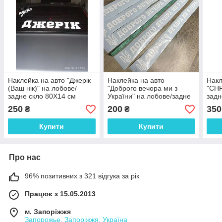
Наклейка на авто "Джерік
Наклейка на авто
Накл
(Ваш нік)" на лобове/
"Доброго вечора ми з
"CHR
задне скло 80Х14 см
України" на лобове/задне
задн
скло 77х7 см
250
200
350
₴
₴
Купити
Купити
Про нас
96% позитивних з 321 відгука за рік
Працює з 15.05.2013
м. Запоріжжя
Запорожье, Запоріжжя, Україна