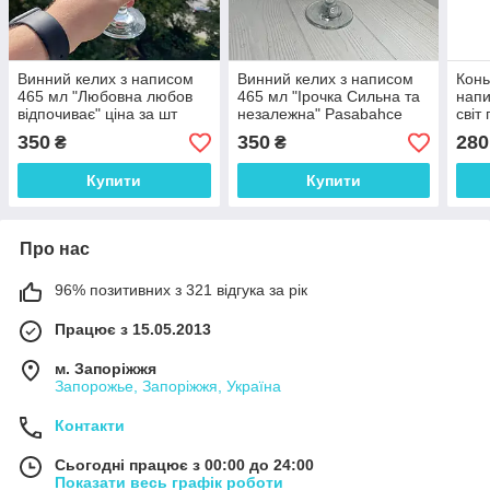
Винний келих з написом
Винний келих з написом
Конь
465 мл "Любовна любов
465 мл "Ірочка Сильна та
напи
відпочиває" ціна за шт
незалежна" Pasabahce
світ
ціна за 1 шт
відп
350
350
280
₴
₴
400 
Купити
Купити
Про нас
96% позитивних з 321 відгука за рік
Працює з 15.05.2013
м. Запоріжжя
Запорожье, Запоріжжя, Україна
Контакти
Сьогодні працює з 00:00 до 24:00
Показати весь графік роботи