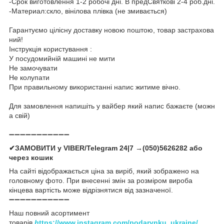
-Срок виготовлення 1-2 робочі дні. В предСвяткові 2-4 роб.дні.
-Материал:скло, вінілова плівка (не змивається)
Гарантуємо цілісну доставку новою поштою, товар застрахова
ний!
Інструкція користування :
У посудомийній машині не мити
Не замочувати
Не колупати
При правильному використанні напис житиме вічно.
Для замовлення напишіть у вайбер який напис бажаєте (можн
а свій)
➖➖➖➖➖➖➖➖➖➖➖
✔ЗАМОВИТИ у VIBER/Telegram 24|7 →(050)5626282 або
через кошик
На сайті відображається ціна за виріб, який зображено на
головному фото. При внесенні змін за розміром вироба
кінцева вартість може відрізнятися від зазначеної.
➖➖➖➖➖➖➖➖➖➖➖
Наш повний асортимент
товарів
h
ttps://www.instagram.com/podarynku_ukraine/