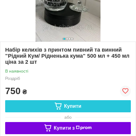
Набір келихів з принтом пивний та винний
"Рідний Кум/ Рідненька кума" 500 мл + 450 мл
ціна за 2 шт
В наявності
Роздріб
750
₴
Купити
або
Купити з