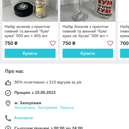
Набір келихів з принтом
Набір бокалів з принтом
Набі
пивний та винний "Кум/
пивний та винний "Кум/
пивн
кума" 500 мл + 465 мл
кума не бухає" 500 мл +
кума
ціна за 2 шт
465 мл ціна за пару
ціна
750
750
700
₴
₴
Купити
Купити
Про нас
96% позитивних з 319 відгуків за рік
Працює з 15.05.2013
м. Запоріжжя
Запорожье, Запоріжжя, Україна
Контакти
Сьогодні працює з 00:00 до 24:00