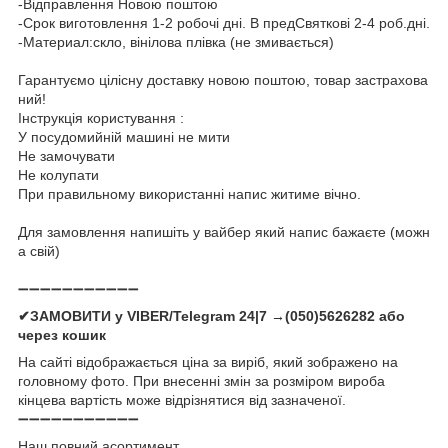
-Відправлення Новою поштою
-Срок виготовлення 1-2 робочі дні. В предСвяткові 2-4 роб.дні.
-Материал:скло, вінілова плівка (не змивається)
Гарантуємо цілісну доставку новою поштою, товар застрахова
ний!
Інструкція користування :
У посудомийній машині не мити
Не замочувати
Не колупати
При правильному використанні напис житиме вічно.
Для замовлення напишіть у вайбер який напис бажаєте (можн
а свій)
➖➖➖➖➖➖➖➖➖➖➖
✔ЗАМОВИТИ у VIBER/Telegram 24|7 →(050)5626282 або
через кошик
На сайті відображається ціна за виріб, який зображено на
головному фото. При внесенні змін за розміром вироба
кінцева вартість може відрізнятися від зазначеної.
➖➖➖➖➖➖➖➖➖➖➖
Наш повний асортимент