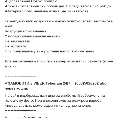
-Відправлення Новою поштою
-Срок виготовлення 1-2 робочі дні. В предСвяткові 2-4 роб.дні.
-Материал:скло, вінілова плівка (не змивається)
Гарантуємо цілісну доставку новою поштою, товар застрахова
ний!
Інструкція користування :
У посудомийній машині не мити
Не замочувати
Не колупати
При правильному використанні напис житиме вічно.
Для замовлення напишіть у вайбер який напис бажаєте (можн
а свій)
➖➖➖➖➖➖➖➖➖➖➖
✔ЗАМОВИТИ у VIBER/Telegram 24|7 →(050)5626282 або
через кошик
На сайті відображається ціна за виріб, який зображено на
головному фото. При внесенні змін за розміром вироба
кінцева вартість може відрізнятися від зазначеної.
➖➖➖➖➖➖➖➖➖➖➖
Наш повний асортимент