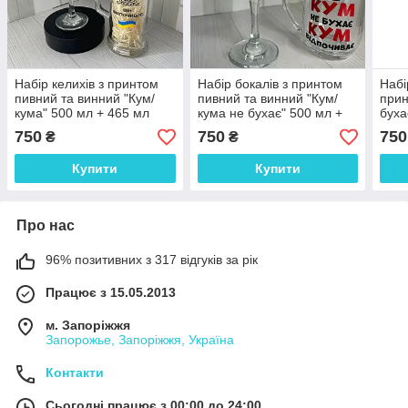
Набір келихів з принтом
Набір бокалів з принтом
Набі
пивний та винний "Кум/
пивний та винний "Кум/
прин
кума" 500 мл + 465 мл
кума не бухає" 500 мл +
буха
ціна за 2 шт
465 мл ціна за пару
ціна
750
750
750
₴
₴
Купити
Купити
Про нас
96% позитивних з 317 відгуків за рік
Працює з 15.05.2013
м. Запоріжжя
Запорожье, Запоріжжя, Україна
Контакти
Сьогодні працює з 00:00 до 24:00