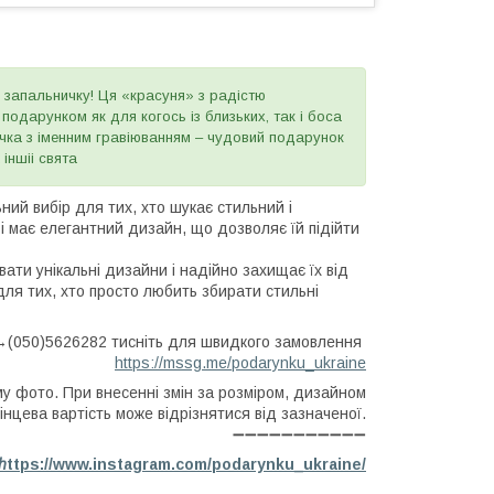
 запальничку! Ця «красуня» з радістю
одарунком як для когось із близьких, так і боса
ичка з іменним гравіюванням – чудовий подарунок
іншіі свята
ий вибір для тих, хто шукає стильний і
і має елегантний дизайн, що дозволяє їй підійти
ати унікальні дизайни і надійно захищає їх від
для тих, хто просто любить збирати стильні
(050)5626282 тисніть для швидкого замовлення
https://mssg.me/podarynku_ukraine
му фото. При внесенні змін за розміром, дизайном
інцева вартість може відрізнятися від зазначеної.
➖➖➖➖➖➖➖➖➖➖➖
h
ttps://www.instagram.com/podarynku_ukraine/