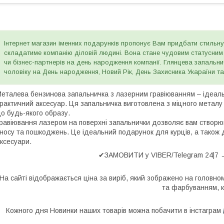
Інтернет магазин іменних подарунків пропонує Вам придбати стильну
складатиме компанію діловій людині. Вона стане чудовим статусним п
чи бізнес-партнерів на день народження компанії. Глянцева запальн
чоловіку на День народження, Новий Рік, День Захисника Укараїни та 
еталева бензинова запальничка з лазерним гравіюванням – ідеальн
рактичний аксесуар. Ця запальничка виготовлена з міцного металу 
о будь-якого образу.
равіювання лазером на поверхні запальнички дозволяє вам створюв
носу та пошкоджень. Це ідеальний подарунок для курців, а також 
ксесуари.
✔ЗАМОВИТИ у VIBER/Telegram 24|7 →
На сайті відображається ціна за виріб, який зображено на головно
та фарбуванням, к
Кожного дня Новинки наших товарів можна побачити в інстаграм