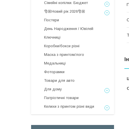
Сімейні копілки. Бюджет
П
🎅🏼Новий рік 2026🎅🏼
Постери
День Народження / Ювілей
Т
Ключниці
Коробки/бокси різні
Маска з принтом/лого
І
Медальниці
Фоторамки
Ц
Товари для авто
С
Для дому
Патріотичні товари
Келихи з принтом різні види