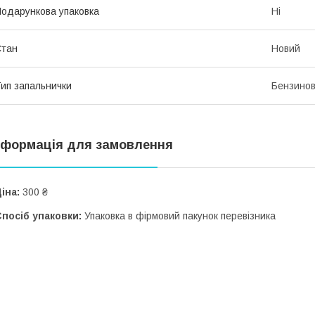
одарункова упаковка
Ні
Стан
Новий
ип запальнички
Бензино
нформація для замовлення
іна:
300 ₴
посіб упаковки:
Упаковка в фірмовий пакунок перевізника