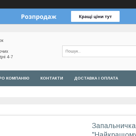
ок
очих
дні 4-7
РО КОМПАНІЮ
КОНТАКТИ
ДОСТАВКА І ОПЛАТА
Запальничка
"Найкращому 