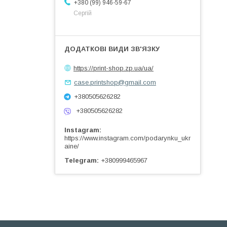
+380 (99) 946-59-67
Сергій
https://print-shop.zp.ua/ua/
case.printshop@gmail.com
+380505626282
+380505626282
Instagram
https://www.instagram.com/podarynku_ukr
aine/
Telegram
+380999465967