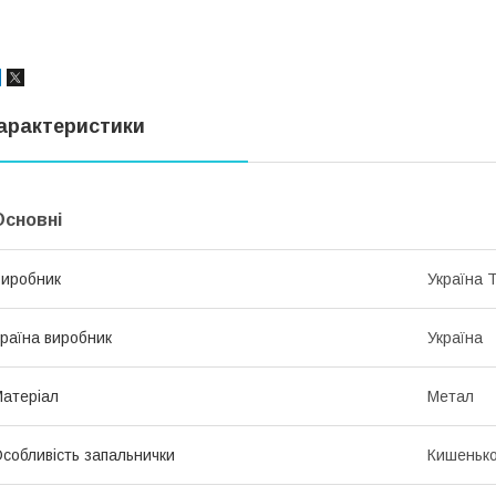
арактеристики
Основні
иробник
Україна 
раїна виробник
Україна
атеріал
Метал
собливість запальнички
Кишеньк