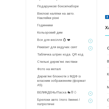
Подарункові бокси/набори
Вінілові наліпки на авто.
Наклейки різні
Годинники
Х
Кольоровий дим
Все для весілля 💍 ❤️
Реквізит для ведучих свят
Табличка штрих кода. QR код
В
Стильні деревʼяні листівки
Фото на металі
К
Дерев’яні блокноти з МДФ із
власним зображенням (формат
А5)
М
ВЕЛИКДЕНЬ/Пасха 🐇🐰🥚
Брелоки авто /лого /іменні /
О
патріотичні