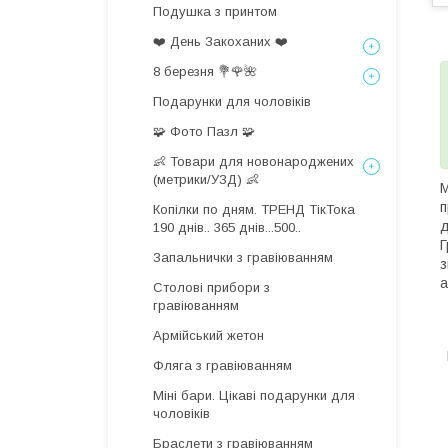
Подушка з принтом
❤️ День Закоханих ❤️
8 березня 💐🌹🌺
Подарунки для чоловіків
🧩 Фото Пазл 🧩
👶 Товари для новонароджених
(метрики/УЗД) 👶
М
п
Копілки по дням. ТРЕНД ТікТока
д
190 днів.. 365 днів...500..
Г
Запальнички з гравіюванням
з
а
Столові прибори з
гравіюванням
Армійський жетон
Фляга з гравіюванням
Міні бари. Цікаві подарунки для
чоловіків
Браслети з гравіюванням