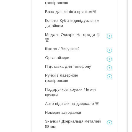
гравіровкою
Ваза для квітів з принтом🌺
Копілки Куб з індивідуальним
дизайном
Медалі, Оскари, Нагороди 🥇
🏆
Школа / Випускний
Органайзери
Підставка для телефону
Ручки з лазерною
гравіровкою
Подарункові кружки / Іменні
кружки
Авто підвіски на дзеркало 💙
Номерні авторамки
Значки / Дзеркальця металеві
58 мм