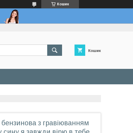
Кошик
Кошик
 бензинова з гравіюванням
сину я завжди вірю в тебе,