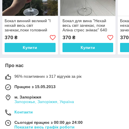
Бокал винний великий "І
Бокал для вина "Нехай
Бока
нехай весь світ
весь світ зачекає, поки
неха
зачекає,поки головний
Аліна стрес знімає" 640
заче
Іруся відпочиває " 640мл
мл
бухг
370
370
370
₴
₴
640
Купити
Купити
Про нас
96% позитивних з 317 відгуків за рік
Працює з 15.05.2013
м. Запоріжжя
Запорожье, Запоріжжя, Україна
Контакти
Сьогодні працює з 00:00 до 24:00
Показати весь графік роботи