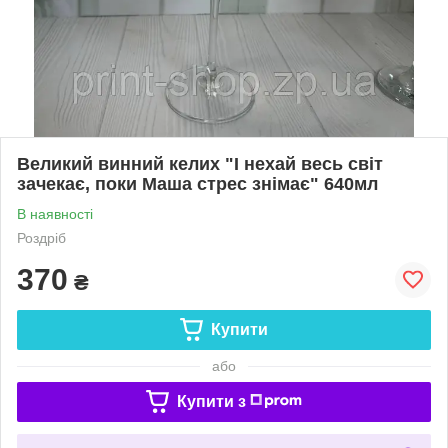
Великий винний келих "І нехай весь світ
зачекає, поки Маша стрес знімає" 640мл
В наявності
Роздріб
370
₴
Купити
або
Купити з