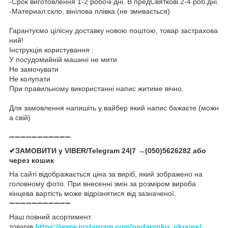
-Срок виготовлення 1-2 робочі дні. В предСвяткові 2-4 роб.дні.
-Материал:скло, вінілова плівка (не змивається)
Гарантуємо цілісну доставку новою поштою, товар застрахова
ний!
Інструкція користування :
У посудомийній машині не мити
Не замочувати
Не колупати
При правильному використанні напис житиме вічно.
Для замовлення напишіть у вайбер який напис бажаєте (можн
а свій)
➖➖➖➖➖➖➖➖➖➖➖
✔ЗАМОВИТИ у VIBER/Telegram 24|7 →(050)5626282 або
через кошик
На сайті відображається ціна за виріб, який зображено на
головному фото. При внесенні змін за розміром вироба
кінцева вартість може відрізнятися від зазначеної.
➖➖➖➖➖➖➖➖➖➖➖
Наш повний асортимент
товарів
h
ttps://www.instagram.com/podarynku_ukraine/