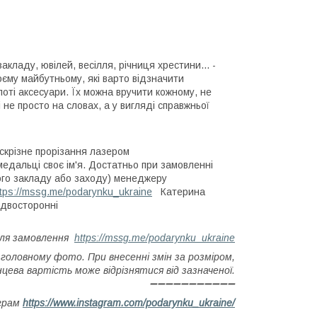
кладу, ювілей, весілля, річниця хрестини... -
воєму майбутньому, які варто відзначити
лоті аксесуари. Їх можна вручити кожному, не
 не просто на словах, а у вигляді справжньої
скрізне прорізання лазером
медальці своє ім'я. Достатньо при замовленні
ного закладу або заходу) менеджеру
ttps://mssg.me/podarynku_ukraine
Катерина
 двосторонні
для замовлення
https://mssg.me/podarynku_ukraine
 головному фото. При внесенні змін за розміром,
цева вартість може відрізнятися від зазначеної.
➖➖➖➖➖➖➖➖➖➖➖
аграм
https://www.instagram.com/podarynku_ukraine/