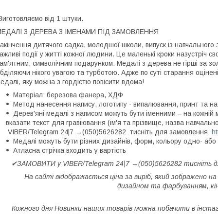
иготовляємо від 1 штуки.
МЕДАЛІ З ДЕРЕВА З ІМЕНАМИ ПІД ЗАМОВЛЕННЯ
акінчення дитячого садка, молодшої школи, випуск із навчального за
ажливі події у житті кожної людини. Це маленькі кроки назустріч с
ам'ятним, символічним подарунком. Медалі з дерева не гірші за зо
бділяючи нікого увагою та турботою. Адже по суті старання оцінені
едалі, яку можна з гордістю повісити вдома!
Матеріал: березова фанера, ХДФ
Метод нанесення напису, логотипу - випалювання, принт та на
Дерев'яні медалі з написом можуть бути іменними – на кожній 
вказати текст для гравіювання (ім'я та прізвище, назва навчаль
VIBER/Telegram 24|7 →(050)5626282 тисніть для замовлення
h
Медалі можуть бути різних дизайнів, форм, кольору одно- або
Атласна стрічка входить у вартість
✔ЗАМОВИТИ у VIBER/Telegram 24|7 →(050)5626282 тисніть 
На сайті відображається ціна за виріб, який зображено на
дизайном та фарбуванням, кін
Кожного дня Новинки наших товарів можна побачити в інст