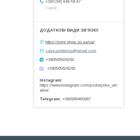
+380 (99) 946-59-67
Сергій
https://print-shop.zp.ua/ua/
case.printshop@gmail.com
+380505626282
+380505626282
Instagram
https://www.instagram.com/podarynku_ukr
aine/
Telegram
+380999465967