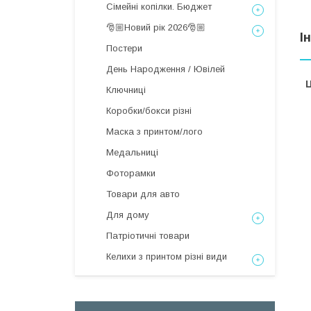
Сімейні копілки. Бюджет
🎅🏼Новий рік 2026🎅🏼
І
Постери
День Народження / Ювілей
Ц
Ключниці
Коробки/бокси різні
Маска з принтом/лого
Медальниці
Фоторамки
Товари для авто
Для дому
Патріотичні товари
Келихи з принтом різні види