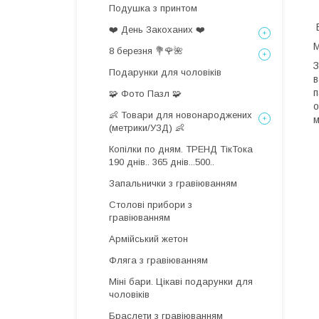
Подушка з принтом
В
❤️ День Закоханих ❤️
8 березня 💐🌹🌺
З
Подарунки для чоловіків
в
п
🧩 Фото Пазл 🧩
о
👶 Товари для новонароджених
м
(метрики/УЗД) 👶
Копілки по дням. ТРЕНД ТікТока
190 днів.. 365 днів...500..
Запальнички з гравіюванням
Столові прибори з
гравіюванням
Армійський жетон
Фляга з гравіюванням
Міні бари. Цікаві подарунки для
чоловіків
Браслети з гравіюванням