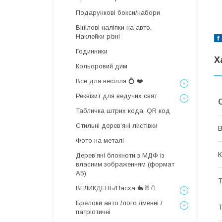
Подарункові бокси/набори
Вінілові наліпки на авто.
Наклейки різні
Годинники
Х
Кольоровий дим
Все для весілля 💍 ❤️
Реквізит для ведучих свят
Табличка штрих кода. QR код
Стильні деревʼяні листівки
В
Фото на металі
К
Дерев’яні блокноти з МДФ із
власним зображенням (формат
А5)
Т
ВЕЛИКДЕНЬ/Пасха 🐇🐰🥚
Брелоки авто /лого /іменні /
Т
патріотичні