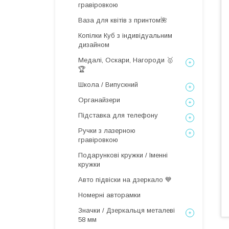
гравіровкою
Ваза для квітів з принтом🌺
Копілки Куб з індивідуальним
дизайном
Медалі, Оскари, Нагороди 🥇
🏆
Школа / Випускний
Органайзери
Підставка для телефону
Ручки з лазерною
гравіровкою
Подарункові кружки / Іменні
кружки
Авто підвіски на дзеркало 💙
Номерні авторамки
Значки / Дзеркальця металеві
58 мм