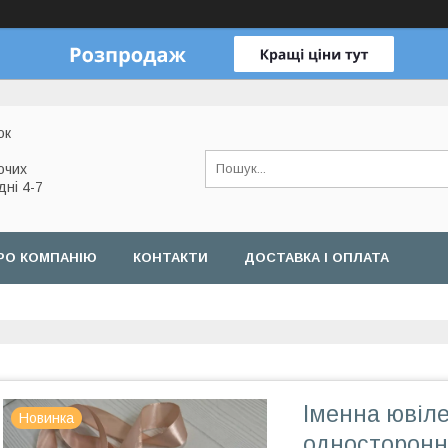
ок
очих
дні 4-7
РО КОМПАНІЮ
КОНТАКТИ
ДОСТАВКА І ОПЛАТА
Іменна ювіле
Новинка
односторонн