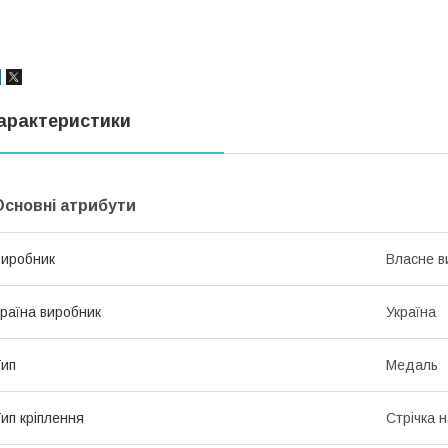
арактеристики
Основні атрибути
иробник
Власне в
раїна виробник
Україна
ип
Медаль
ип кріплення
Стрічка 