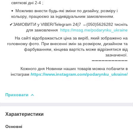
святкові дні 2-4 ;
Можливо внести будь-які зміни по дизайну, розміру і
кольору, працюємо за індивідуальним замовленням.
✔ЗАМОВИТИ у VIBER/Telegram 24|7 →(050)5626282 тисніть
для замовлення
https://mssg.me/podarynku_ukraine
На сайті відображається ціна за виріб, який зображено на
головному фото. При внесенні змін за розміром, дизайном та
фарбуванням, кінцева вартість може відрізнятися від
зазначеної.
➖➖➖➖➖➖➖➖➖➖➖
Кожного дня Новинки наших товарів можна побачити в
інстаграм
h
ttps://www.instagram.com/podarynku_ukraine/
Приховати
Характеристики
Основні