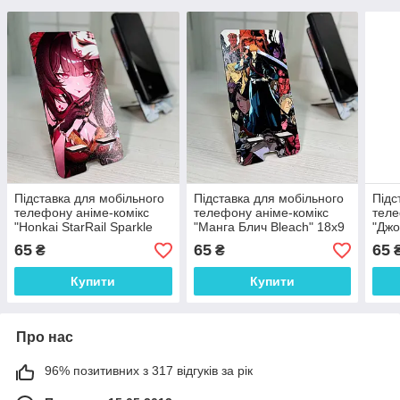
Підставка для мобільного
Підставка для мобільного
Підс
телефону аніме-комікс
телефону аніме-комікс
теле
"Honkai StarRail Sparkle
"Манга Блич Bleach" 18х9
"Джо
Іскорка" 18х9 см
см
65
65
65
₴
₴
Купити
Купити
Про нас
96% позитивних з 317 відгуків за рік