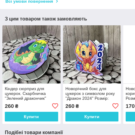
Всі умови повернення
З цим товаром також замовляють
Кіндер сюрприз для
Новорічний бокс для
Ново
цукерок. Скарбничка
цукерок з символом року
кори
"Зелений дракончик"
"Дракон 2024" Розмір:
Розм
Розмір: 21*17*6 см
19*18*6 см
260
260
170
₴
₴
Купити
Купити
Подібні товари компанії