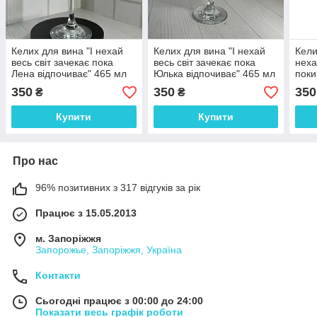
Келих для вина "І нехай
Келих для вина "І нехай
Кели
весь світ зачекає пока
весь світ зачекає пока
неха
Лена відпочиває" 465 мл
Юлька відпочиває" 465 мл
поки
(ваше ім"я)
(ваше ім"я)
465 
350
350
350
₴
₴
Купити
Купити
Про нас
96% позитивних з 317 відгуків за рік
Працює з 15.05.2013
м. Запоріжжя
Запорожье, Запоріжжя, Україна
Контакти
Сьогодні працює з 00:00 до 24:00
Показати весь графік роботи