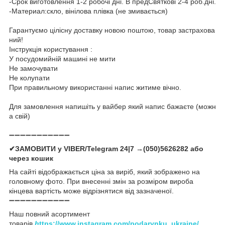
-Срок виготовлення 1-2 робочі дні. В предСвяткові 2-4 роб.дні.
-Материал:скло, вінілова плівка (не змивається)
Гарантуємо цілісну доставку новою поштою, товар застрахова
ний!
Інструкція користування :
У посудомийній машині не мити
Не замочувати
Не колупати
При правильному використанні напис житиме вічно.
Для замовлення напишіть у вайбер який напис бажаєте (можн
а свій)
➖➖➖➖➖➖➖➖➖➖➖
✔ЗАМОВИТИ у VIBER/Telegram 24|7 →(050)5626282 або
через кошик
На сайті відображається ціна за виріб, який зображено на
головному фото. При внесенні змін за розміром вироба
кінцева вартість може відрізнятися від зазначеної.
➖➖➖➖➖➖➖➖➖➖➖
Наш повний асортимент
товарів
h
ttps://www.instagram.com/podarynku_ukraine/